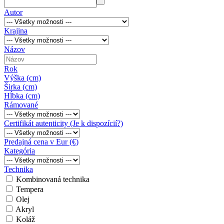
Autor
Krajina
Názov
Rok
Výška (cm)
Širka (cm)
Hĺbka (cm)
Rámované
Certifikát autenticity (Je k dispozícií?)
Predajná cena v Eur (€)
Kategória
Technika
Kombinovaná technika
Tempera
Olej
Akryl
Koláž