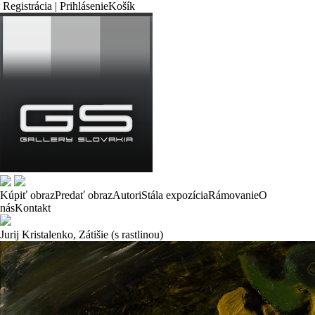
Registrácia | Prihlásenie
Košík
Kúpiť obraz
Predať obraz
Autori
Stála expozícia
Rámovanie
O
nás
Kontakt
Jurij Kristalenko
, Zátišie (s rastlinou)