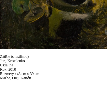
Zátišie (s rastlinou)
Jurij Kristalenko
Ukrajina
Rok: 2010
Rozmery : 48 cm x 39 cm
Maľba, Olej, Kartón
500,00 €
Pridať do košíka
Pozrieť v miestnosti
Zobraziť s rámom
Pridať do obľubených
8262
Videní
0
Obľúbené
Umelecká škola/Štýl : Expresionizmus
Značenie : vpravo dole