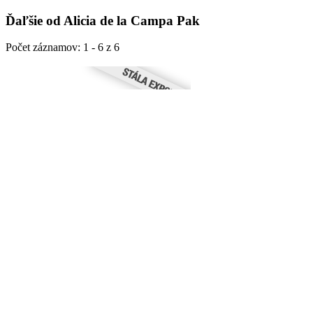
Ďaľšie od Alicia de la Campa Pak
Počet záznamov: 1 - 6 z 6
7292
Aprílová melódia (Melody For The Moon Of April)
Alicia de la Cam
Krajina : Kuba
Rok : 2015
Výška : 134 cm
Širka : 94 cm
Kategória : Maľba
Technika : Kombinovaná technika
Podklad : Plátno
Cena dohodou
Mám vážny záujem
8673
0