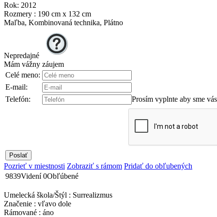
Rok: 2012
Rozmery : 190 cm x 132 cm
Maľba, Kombinovaná technika, Plátno
Nepredajné
Mám vážny záujem
Celé meno:
E-mail:
Telefón:
Prosím vyplnte aby sme vás
Pozrieť v miestnosti
Zobraziť s rámom
Pridať do obľubených
9839
Videní
0
Obľúbené
Umelecká škola/Štýl : Surrealizmus
Značenie : vľavo dole
Rámované : áno