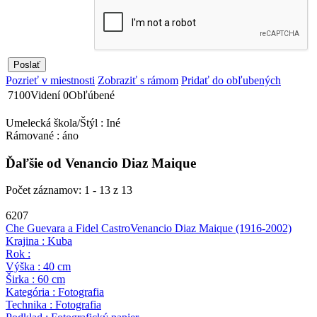
Pozrieť v miestnosti
Zobraziť s rámom
Pridať do obľubených
7100
Videní
0
Obľúbené
Umelecká škola/Štýl : Iné
Rámované : áno
Ďaľšie od Venancio Diaz Maique
Počet záznamov: 1 - 13 z 13
6207
Che Guevara a Fidel Castro
Venancio Diaz Maique
(1916-2002)
Krajina : Kuba
Rok :
Výška : 40 cm
Širka : 60 cm
Kategória : Fotografia
Technika : Fotografia