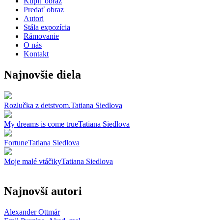
Kúpiť obraz
Predať obraz
Autori
Stála expozícia
Rámovanie
O nás
Kontakt
Najnovšie diela
Rozlučka z detstvom.
Tatiana Siedlova
My dreams is come true
Tatiana Siedlova
Fortune
Tatiana Siedlova
Moje malé vtáčiky
Tatiana Siedlova
Najnovší autori
Alexander Ottmár