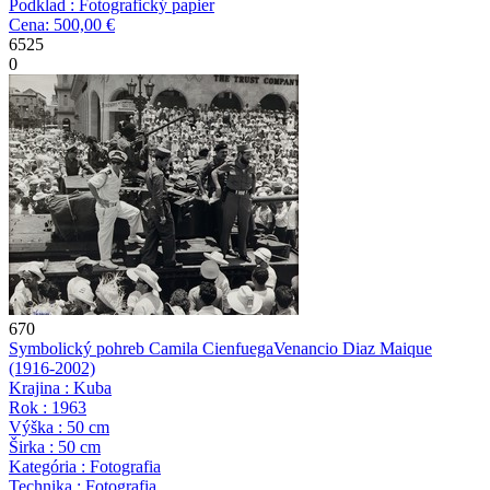
Podklad : Fotografický papier
Cena: 500,00 €
6525
0
670
Symbolický pohreb Camila Cienfuega
Venancio Diaz Maique
(1916-2002)
Krajina : Kuba
Rok : 1963
Výška : 50 cm
Širka : 50 cm
Kategória : Fotografia
Technika : Fotografia