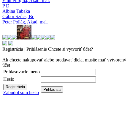
Emil Purgina,
Akad. mal.
P D
Albina Tabaka
Gábor Szűcs,
Bc
Peter Pollág,
Akad. mal.
Registrácia | Prihlásenie
Chcete si vytvoriť účet?
Ak chcete nakupovať alebo predávať diela, musíte mať vytvorený
účet
Prihlasovacie meno
Heslo
Zabudol som heslo