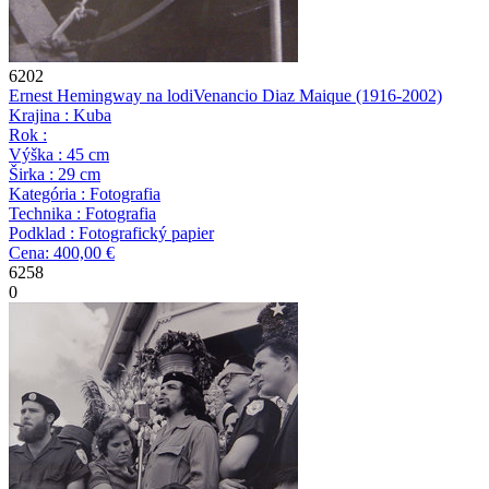
6202
Ernest Hemingway na lodi
Venancio Diaz Maique
(1916-2002)
Krajina : Kuba
Rok :
Výška : 45 cm
Širka : 29 cm
Kategória : Fotografia
Technika : Fotografia
Podklad : Fotografický papier
Cena: 400,00 €
6258
0