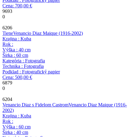
Podklad : Fotografický papier
Cena: 700,00 €
9693
0
6206
Tiene
Venancio Diaz Maique
(1916-2002)
Krajina : Kuba
Rok :
Výška : 40 cm
Širka : 60 cm
Kategória : Fotografia
Technika : Fotografia
Podklad : Fotografický papier
Cena: 500,00 €
6879
0
6204
Venancio Diaz s Fidelom Castrom
Venancio Diaz Maique
(1916-
2002)
Krajina : Kuba
Rok :
Výška : 60 cm
Širka : 40 cm