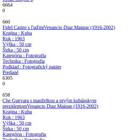
6664
0
660
Fidel Castro s ľuďmi
Venancio Diaz Maique
(1916-2002)
Krajina : Kuba
Rok : 1963
Výška : 50 cm
Širka : 50 cm
Kategória : Fotografia
Technika : Fotografia
Podklad : Fotografický papier
Predané
6305
0
658
Che Guevara s manželkou a prvým kubánskym
prezidentom
Venancio Diaz Maique
(1916-2002)
Krajina : Kuba
Rok : 1963
Výška : 50 cm
Širka : 50 cm
Kategória : Fotografia
Technika : Fotografia