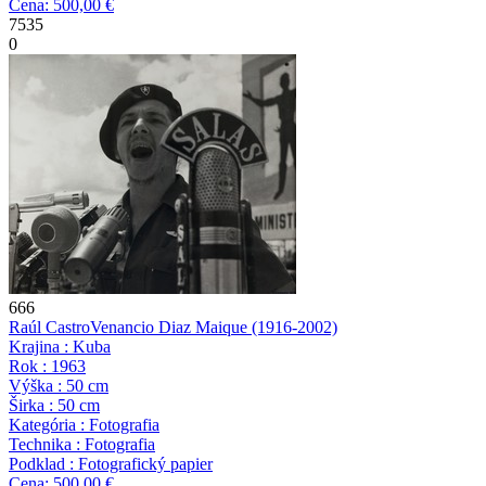
Cena: 500,00 €
7535
0
666
Raúl Castro
Venancio Diaz Maique
(1916-2002)
Krajina : Kuba
Rok : 1963
Výška : 50 cm
Širka : 50 cm
Kategória : Fotografia
Technika : Fotografia
Podklad : Fotografický papier
Cena: 500,00 €