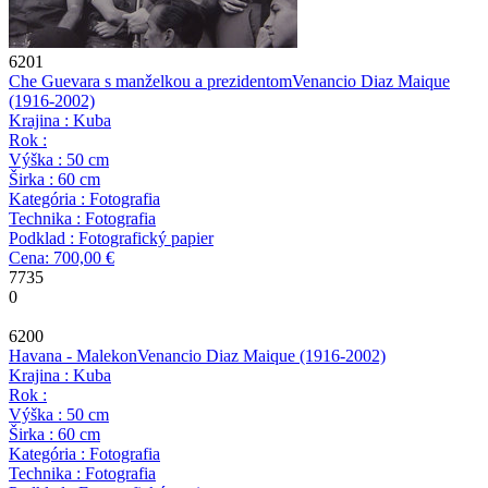
6201
Che Guevara s manželkou a prezidentom
Venancio Diaz Maique
(1916-2002)
Krajina : Kuba
Rok :
Výška : 50 cm
Širka : 60 cm
Kategória : Fotografia
Technika : Fotografia
Podklad : Fotografický papier
Cena: 700,00 €
7735
0
6200
Havana - Malekon
Venancio Diaz Maique
(1916-2002)
Krajina : Kuba
Rok :
Výška : 50 cm
Širka : 60 cm
Kategória : Fotografia
Technika : Fotografia