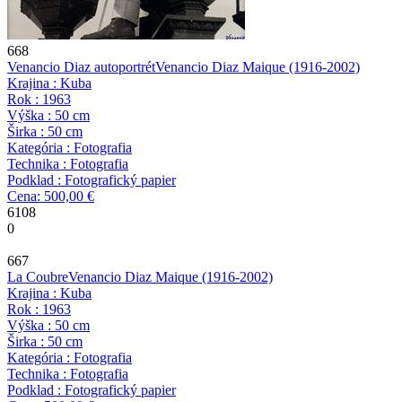
668
Venancio Diaz autoportrét
Venancio Diaz Maique
(1916-2002)
Krajina : Kuba
Rok : 1963
Výška : 50 cm
Širka : 50 cm
Kategória : Fotografia
Technika : Fotografia
Podklad : Fotografický papier
Cena: 500,00 €
6108
0
667
La Coubre
Venancio Diaz Maique
(1916-2002)
Krajina : Kuba
Rok : 1963
Výška : 50 cm
Širka : 50 cm
Kategória : Fotografia
Technika : Fotografia
Podklad : Fotografický papier