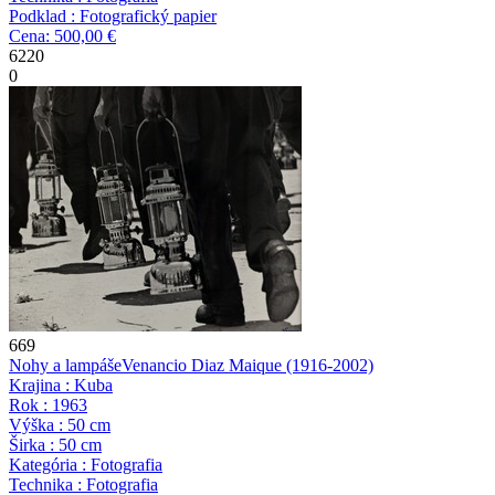
Podklad : Fotografický papier
Cena: 500,00 €
6220
0
669
Nohy a lampáše
Venancio Diaz Maique
(1916-2002)
Krajina : Kuba
Rok : 1963
Výška : 50 cm
Širka : 50 cm
Kategória : Fotografia
Technika : Fotografia