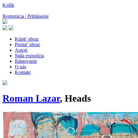
Košík
Registrácia | Prihlásenie
Kúpiť obraz
Predať obraz
Autori
Stála expozícia
Rámovanie
O nás
Kontakt
Roman Lazar
, Heads