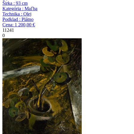
Širka : 93 cm
Kategória : Maľba
Technika : Olej
Podklad : Plátno
Cena: 1 200,00 €
11241
0