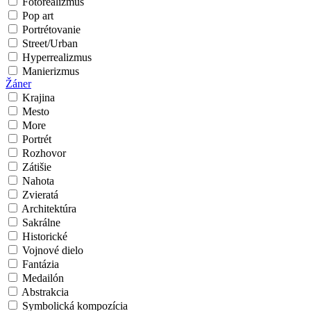
Fotorealizmus
Pop art
Portrétovanie
Street/Urban
Hyperrealizmus
Manierizmus
Žáner
Krajina
Mesto
More
Portrét
Rozhovor
Zátišie
Nahota
Zvieratá
Architektúra
Sakrálne
Historické
Vojnové dielo
Fantázia
Medailón
Abstrakcia
Symbolická kompozícia