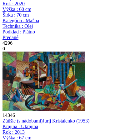
Rok : 2020
Výška : 60 cm
Širka : 70 cm
Kategória : Maľba
Technika : Olej
Podklad : Plátno
Predané
4296
0
14346
Zátišie (s nádobami)
Jurij Kristalenko
(1953)
Krajina : Ukrajina
Rok : 2013
Výška : 67 cm