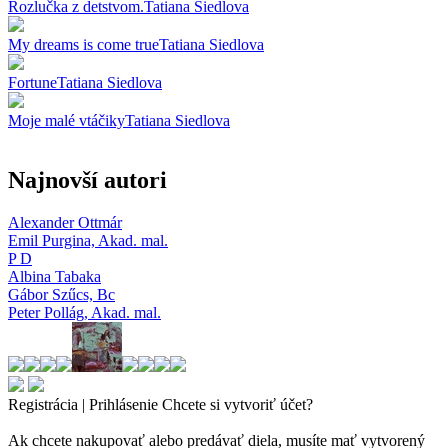
Rozlučka z detstvom.
Tatiana Siedlova
My dreams is come true
Tatiana Siedlova
Fortune
Tatiana Siedlova
Moje malé vtáčiky
Tatiana Siedlova
Najnovší autori
Alexander Ottmár
Emil Purgina,
Akad. mal.
P D
Albina Tabaka
Gábor Szűcs,
Bc
Peter Pollág,
Akad. mal.
Registrácia | Prihlásenie
Chcete si vytvoriť účet?
Ak chcete nakupovať alebo predávať diela, musíte mať vytvorený