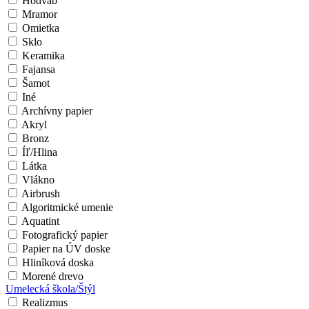
Hodváb
Mramor
Omietka
Sklo
Keramika
Fajansa
Šamot
Iné
Archívny papier
Akryl
Bronz
Íľ/Hlina
Látka
Vlákno
Airbrush
Algoritmické umenie
Aquatint
Fotografický papier
Papier na ÚV doske
Hliníková doska
Morené drevo
Umelecká škola/Štýl
Realizmus