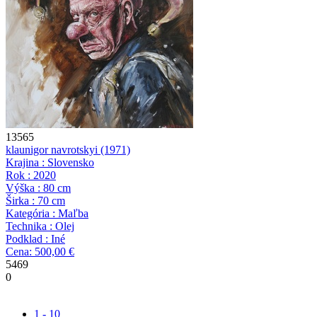
13565
klaun
igor navrotskyi
(1971)
Krajina : Slovensko
Rok : 2020
Výška : 80 cm
Širka : 70 cm
Kategória : Maľba
Technika : Olej
Podklad : Iné
Cena: 500,00 €
5469
0
1 - 10