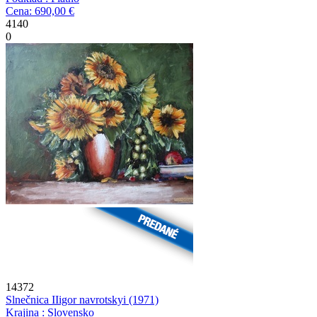
Cena: 690,00 €
4140
0
14372
Slnečnica II
igor navrotskyi
(1971)
Krajina : Slovensko