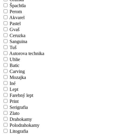
Špachtla
Perom
Akvarel
Pastel
Gvaš
Ceruzka
Sanguina
Tuš
Autorova technika
Uhlie
Batic
Carving
Mozajka
Iné
Lept
Farebný lept
Print
Serigrafia
Zlato
Drahokamy
Polodrahokamy
Litografia