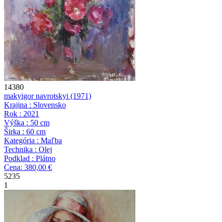
14380
maky
igor navrotskyi
(1971)
Krajina : Slovensko
Rok : 2021
Výška : 50 cm
Širka : 60 cm
Kategória : Maľba
Technika : Olej
Podklad : Plátno
Cena: 380,00 €
5235
1