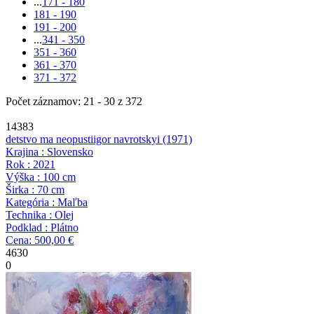
...
171 - 180
181 - 190
191 - 200
...
341 - 350
351 - 360
361 - 370
371 - 372
Počet záznamov: 21 - 30 z 372
14383
detstvo ma neopusti
igor navrotskyi
(1971)
Krajina : Slovensko
Rok : 2021
Výška : 100 cm
Širka : 70 cm
Kategória : Maľba
Technika : Olej
Podklad : Plátno
Cena: 500,00 €
4630
0