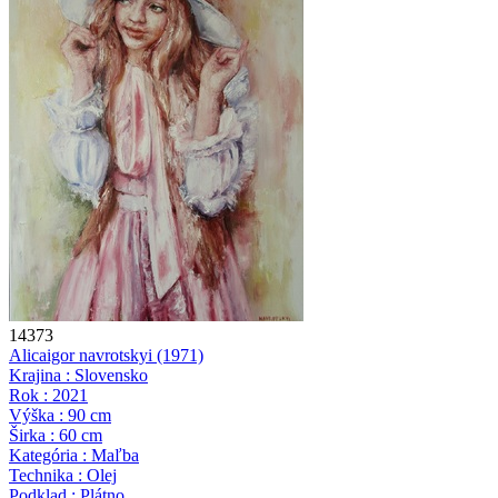
14373
Alica
igor navrotskyi
(1971)
Krajina : Slovensko
Rok : 2021
Výška : 90 cm
Širka : 60 cm
Kategória : Maľba
Technika : Olej
Podklad : Plátno