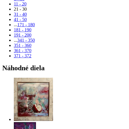
11 - 20
21 - 30
31 - 40
41 - 50
...
171 - 180
181 - 190
191 - 200
...
341 - 350
351 - 360
361 - 370
371 - 372
Náhodné diela