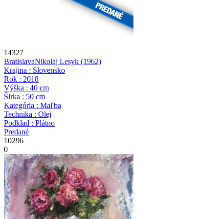
14327
Bratislava
Nikolaj Lesyk
(1962)
Krajina : Slovensko
Rok : 2018
Výška : 40 cm
Širka : 50 cm
Kategória : Maľba
Technika : Olej
Podklad : Plátno
Predané
10296
0