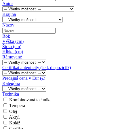
Autor
Krajina
Názov
Rok
Výška (cm)
Širka (cm)
Hĺbka (cm)
Rámované
Certifikát autenticity (Je k dispozícií?)
Predajná cena v Eur (€)
Kategória
Technika
Kombinovaná technika
Tempera
Olej
Akryl
Koláž
Grafika