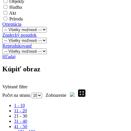
Objekty
Hudba
Akt
Príroda
Orientácia
Znalecký posudok
Reprodukované
Hľadaj
Kúpiť obraz
Vybrané filtre
Počet na stranu
Zobrazenie
1 - 10
11 - 20
21 - 30
31 - 40
41 - 50