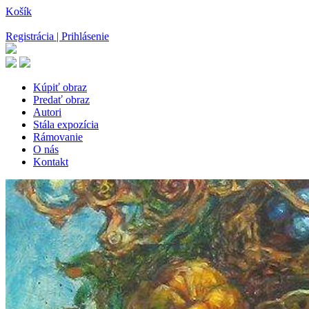
Košík
Registrácia | Prihlásenie
Kúpiť obraz
Predať obraz
Autori
Stála expozícia
Rámovanie
O nás
Kontakt