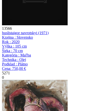
13566
huslista
igor navrotskyi
(1971)
Krajina : Slovensko
Rok : 2020
Výška : 105 cm
Širka : 70 cm
Kategória : Maľba
Technika : Olej
Podklad : Plátno
Cena: 750,00 €
5271
0