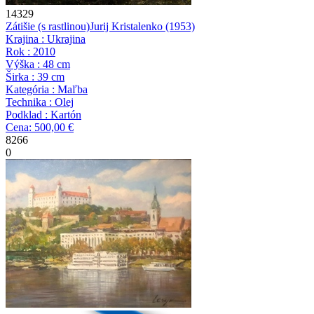
14329
Zátišie (s rastlinou)
Jurij Kristalenko
(1953)
Krajina : Ukrajina
Rok : 2010
Výška : 48 cm
Širka : 39 cm
Kategória : Maľba
Technika : Olej
Podklad : Kartón
Cena: 500,00 €
8266
0