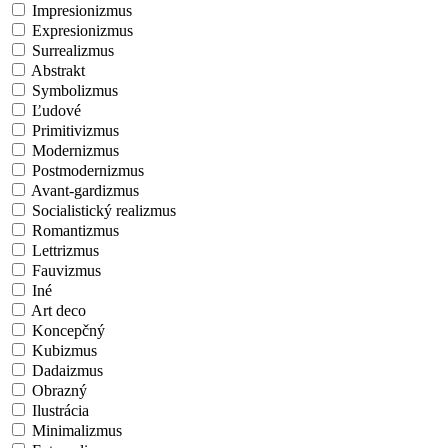
Impresionizmus
Expresionizmus
Surrealizmus
Abstrakt
Symbolizmus
Ľudové
Primitivizmus
Modernizmus
Postmodernizmus
Avant-gardizmus
Socialistický realizmus
Romantizmus
Lettrizmus
Fauvizmus
Iné
Art deco
Koncepčný
Kubizmus
Dadaizmus
Obrazný
Ilustrácia
Minimalizmus