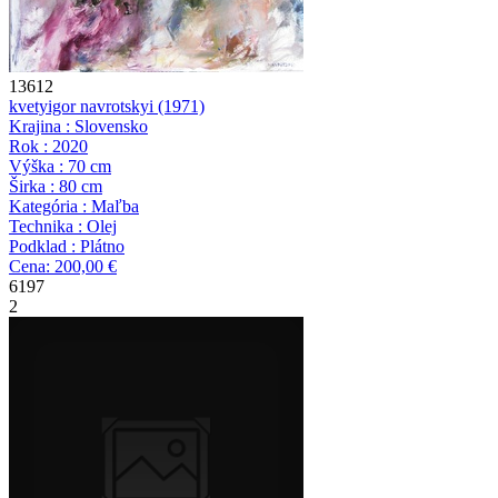
13612
kvety
igor navrotskyi
(1971)
Krajina : Slovensko
Rok : 2020
Výška : 70 cm
Širka : 80 cm
Kategória : Maľba
Technika : Olej
Podklad : Plátno
Cena: 200,00 €
6197
2