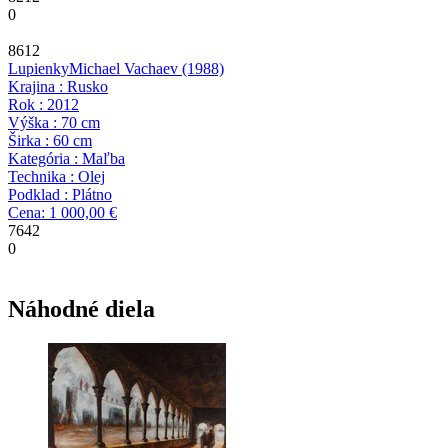
0
8612
Lupienky
Michael Vachaev
(1988)
Krajina : Rusko
Rok : 2012
Výška : 70 cm
Širka : 60 cm
Kategória : Maľba
Technika : Olej
Podklad : Plátno
Cena: 1 000,00 €
7642
0
Náhodné diela