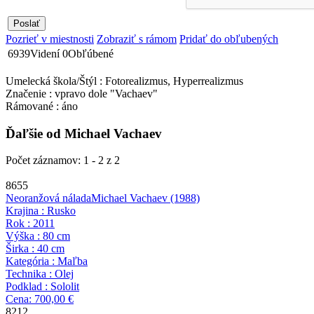
Pozrieť v miestnosti
Zobraziť s rámom
Pridať do obľubených
6939
Videní
0
Obľúbené
Umelecká škola/Štýl : Fotorealizmus, Hyperrealizmus
Značenie : vpravo dole "Vachaev"
Rámované : áno
Ďaľšie od Michael Vachaev
Počet záznamov: 1 - 2 z 2
8655
Neoranžová nálada
Michael Vachaev
(1988)
Krajina : Rusko
Rok : 2011
Výška : 80 cm
Širka : 40 cm
Kategória : Maľba
Technika : Olej
Podklad : Sololit
Cena: 700,00 €
8212