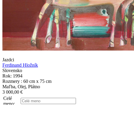
Jazdci
Ferdinand Hložník
Slovensko
Rok: 1994
Rozmery : 60 cm x 75 cm
Maľba, Olej, Plátno
3 000,00 €
Celé
meno:
E-mail:
Prosím vyplnte aby sme vás
Telefón:
mohli kontaktovať