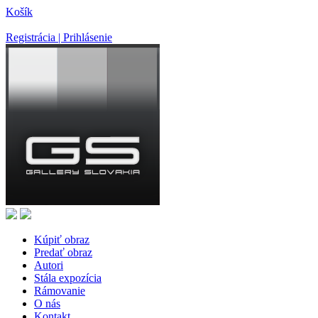
Košík
Registrácia | Prihlásenie
Kúpiť obraz
Predať obraz
Autori
Stála expozícia
Rámovanie
O nás
Kontakt