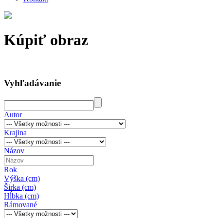
Kúpiť obraz
Vyhľadávanie
Autor
Krajina
Názov
Rok
Výška (cm)
Širka (cm)
Hĺbka (cm)
Rámované