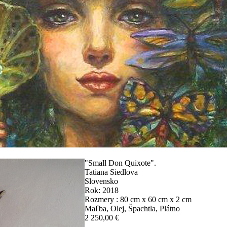
"Small Don Quixote".
Tatiana Siedlova
Slovensko
Rok: 2018
Rozmery : 80 cm x 60 cm x 2 cm
Maľba, Olej, Špachtla, Plátno
2 250,00 €