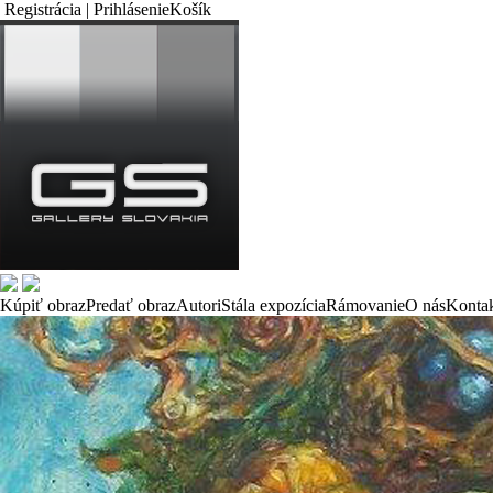
Registrácia | Prihlásenie
Košík
Kúpiť obraz
Predať obraz
Autori
Stála expozícia
Rámovanie
O nás
Konta