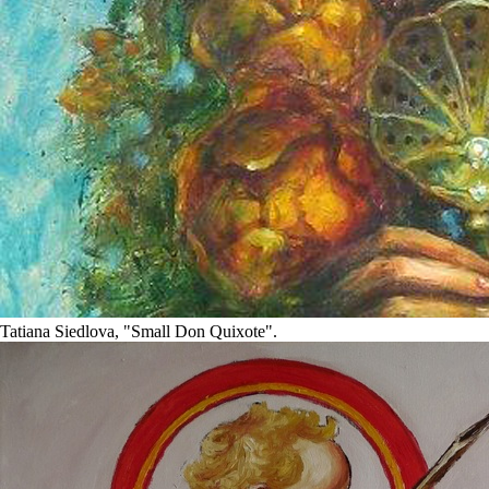
Tatiana Siedlova
, "Small Don Quixote".