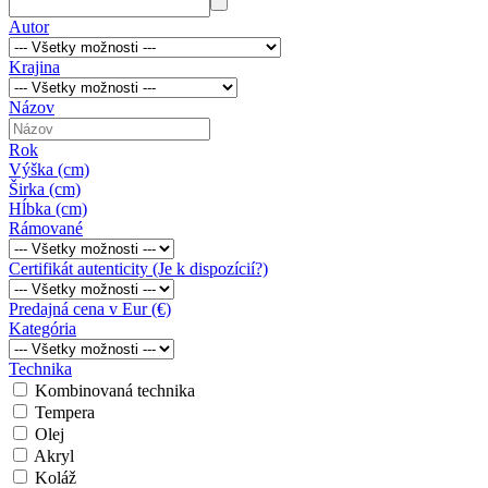
Autor
Krajina
Názov
Rok
Výška (cm)
Širka (cm)
Hĺbka (cm)
Rámované
Certifikát autenticity (Je k dispozícií?)
Predajná cena v Eur (€)
Kategória
Technika
Kombinovaná technika
Tempera
Olej
Akryl
Koláž