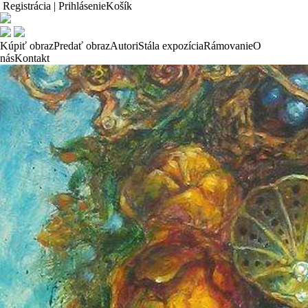
Registrácia | Prihlásenie
Košík
Kúpiť obraz
Predať obraz
Autori
Stála expozícia
Rámovanie
O
nás
Kontakt