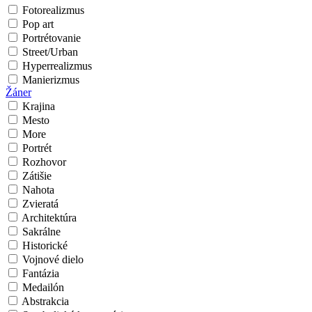
Fotorealizmus
Pop art
Portrétovanie
Street/Urban
Hyperrealizmus
Manierizmus
Žáner
Krajina
Mesto
More
Portrét
Rozhovor
Zátišie
Nahota
Zvieratá
Architektúra
Sakrálne
Historické
Vojnové dielo
Fantázia
Medailón
Abstrakcia