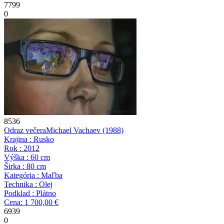
7799
0
8536
Odraz večera
Michael Vachaev
(1988)
Krajina : Rusko
Rok : 2012
Výška : 60 cm
Širka : 80 cm
Kategória : Maľba
Technika : Olej
Podklad : Plátno
Cena: 1 700,00 €
6939
0