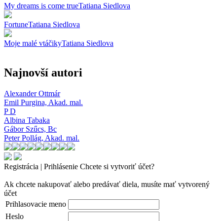
My dreams is come true
Tatiana Siedlova
Fortune
Tatiana Siedlova
Moje malé vtáčiky
Tatiana Siedlova
Najnovší autori
Alexander Ottmár
Emil Purgina,
Akad. mal.
P D
Albina Tabaka
Gábor Szűcs,
Bc
Peter Pollág,
Akad. mal.
Registrácia | Prihlásenie
Chcete si vytvoriť účet?
Ak chcete nakupovať alebo predávať diela, musíte mať vytvorený
účet
Prihlasovacie meno
Heslo