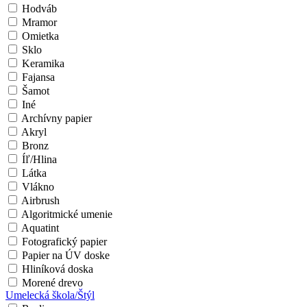
Hodváb
Mramor
Omietka
Sklo
Keramika
Fajansa
Šamot
Iné
Archívny papier
Akryl
Bronz
Íľ/Hlina
Látka
Vlákno
Airbrush
Algoritmické umenie
Aquatint
Fotografický papier
Papier na ÚV doske
Hliníková doska
Morené drevo
Umelecká škola/Štýl