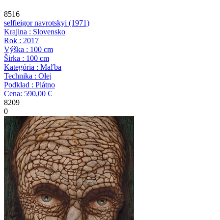
8516
selfie
igor navrotskyi
(1971)
Krajina : Slovensko
Rok : 2017
Výška : 100 cm
Širka : 100 cm
Kategória : Maľba
Technika : Olej
Podklad : Plátno
Cena: 590,00 €
8209
0