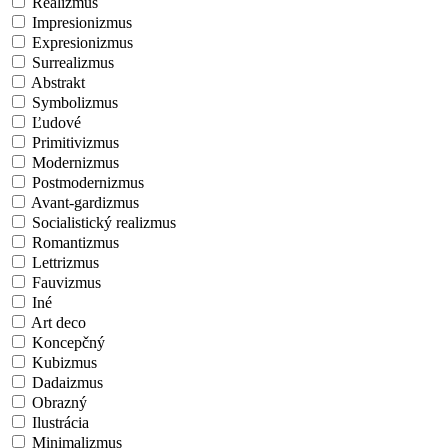
Realizmus
Impresionizmus
Expresionizmus
Surrealizmus
Abstrakt
Symbolizmus
Ľudové
Primitivizmus
Modernizmus
Postmodernizmus
Avant-gardizmus
Socialistický realizmus
Romantizmus
Lettrizmus
Fauvizmus
Iné
Art deco
Koncepčný
Kubizmus
Dadaizmus
Obrazný
Ilustrácia
Minimalizmus