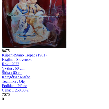
8475
Kúpanie
Stano Trepač
(1961)
Krajina : Slovensko
Rok : 2022
Výška : 60 cm
Širka : 60 cm
Kategória : Maľba
Technika : Olej
Podklad : Plátno
Cena: 1 250,00 €
7070
0