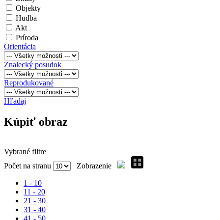
Objekty
Hudba
Akt
Príroda
Orientácia
Znalecký posudok
Reprodukované
Hľadaj
Kúpiť obraz
Vybrané filtre
Počet na stranu
Zobrazenie
1 - 10
11 - 20
21 - 30
31 - 40
41 - 50