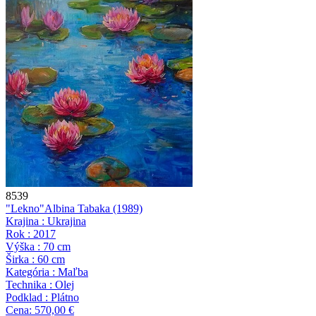
8539
"Lekno"
Albina Tabaka
(1989)
Krajina : Ukrajina
Rok : 2017
Výška : 70 cm
Širka : 60 cm
Kategória : Maľba
Technika : Olej
Podklad : Plátno
Cena: 570,00 €