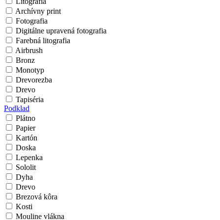
Litografia
Archívny print
Fotografia
Digitálne upravená fotografia
Farebná litografia
Airbrush
Bronz
Monotyp
Drevorezba
Drevo
Tapiséria
Podklad
Plátno
Papier
Kartón
Doska
Lepenka
Sololit
Dyha
Drevo
Brezová kôra
Kosti
Mouline vlákna