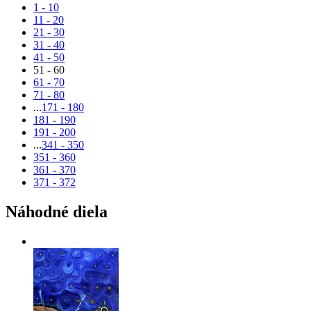
1 - 10
11 - 20
21 - 30
31 - 40
41 - 50
51 - 60
61 - 70
71 - 80
...
171 - 180
181 - 190
191 - 200
...
341 - 350
351 - 360
361 - 370
371 - 372
Náhodné diela