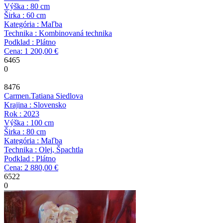
Výška : 80 cm
Širka : 60 cm
Kategória : Maľba
Technika : Kombinovaná technika
Podklad : Plátno
Cena: 1 200,00 €
6465
0
8476
Carmen.
Tatiana Siedlova
Krajina : Slovensko
Rok : 2023
Výška : 100 cm
Širka : 80 cm
Kategória : Maľba
Technika : Olej, Špachtla
Podklad : Plátno
Cena: 2 880,00 €
6522
0