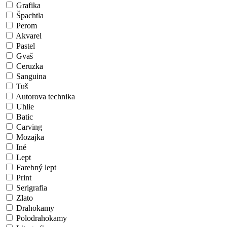
Grafika
Špachtla
Perom
Akvarel
Pastel
Gvaš
Ceruzka
Sanguina
Tuš
Autorova technika
Uhlie
Batic
Carving
Mozajka
Iné
Lept
Farebný lept
Print
Serigrafia
Zlato
Drahokamy
Polodrahokamy