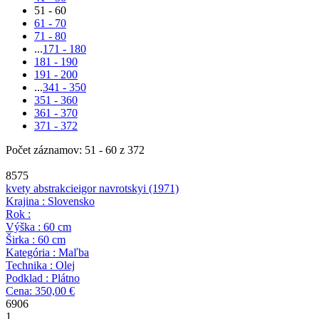
51 - 60
61 - 70
71 - 80
...
171 - 180
181 - 190
191 - 200
...
341 - 350
351 - 360
361 - 370
371 - 372
Počet záznamov: 51 - 60 z 372
8575
kvety abstrakcie
igor navrotskyi
(1971)
Krajina : Slovensko
Rok :
Výška : 60 cm
Širka : 60 cm
Kategória : Maľba
Technika : Olej
Podklad : Plátno
Cena: 350,00 €
6906
1