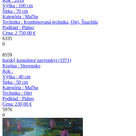
Rok : 2018
Výška : 100 cm
Širka : 70 cm
Kategória : Maľba
Technika : Kombinovaná technika, Olej, Špachtla
Podklad : Plátno
Cena: 2 750,00 €
6335
0
8559
horský kostol
igor navrotskyi
(1971)
Krajina : Slovensko
Rok :
Výška : 40 cm
Širka : 50 cm
Kategória : Maľba
Technika : Olej
Podklad : Plátno
Cena: 230,00 €
5976
0