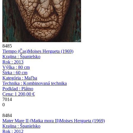
8485
Tiempo (Čas)
Moises Hergueta
(1969)
Krajina : Španielsko
Rok : 2013
Výška : 80 cm
Širka : 60 cm
Kategória : Maľba
Technika : Kombinovaná technika
Podklad : Plátno
Cena: 1 200,00 €
7014
0
8484
Mater Mare II (Matka mora II)
Moises Hergueta
(1969)
Krajina : Španielsko
Rok : 2012