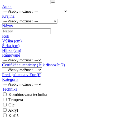
Autor
Krajina
Názov
Rok
Výška (cm)
Širka (cm)
Hĺbka (cm)
Rámované
Certifikát autenticity (Je k dispozícií?)
Predajná cena v Eur (€)
Kategória
Technika
Kombinovaná technika
Tempera
Olej
Akryl
Koláž