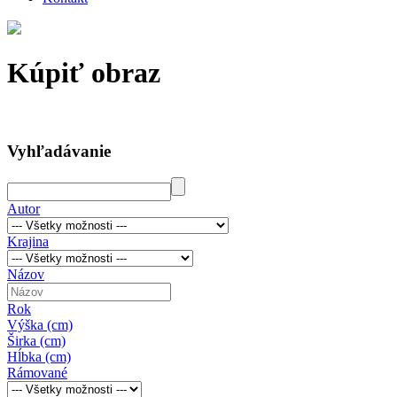
Kúpiť obraz
Vyhľadávanie
Autor
Krajina
Názov
Rok
Výška (cm)
Širka (cm)
Hĺbka (cm)
Rámované