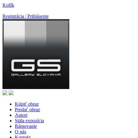
Košík
Registrácia | Prihlásenie
Kúpiť obraz
Predať obraz
Autori
Stála expozícia
Rámovanie
O nás
Kontakt