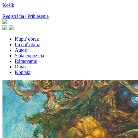
Košík
Registrácia | Prihlásenie
Kúpiť obraz
Predať obraz
Autori
Stála expozícia
Rámovanie
O nás
Kontakt