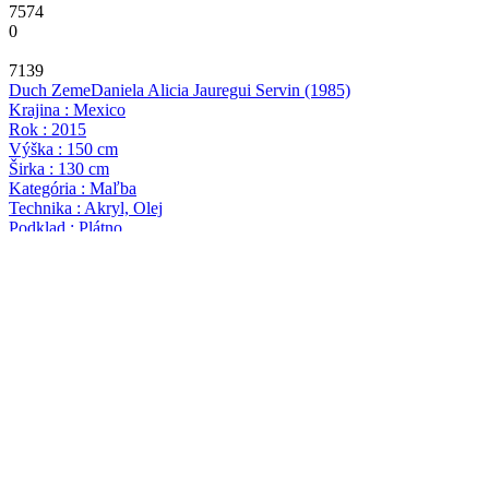
7574
0
7139
Duch Zeme
Daniela Alicia Jauregui Servin
(1985)
Krajina : Mexico
Rok : 2015
Výška : 150 cm
Širka : 130 cm
Kategória : Maľba
Technika : Akryl, Olej
Podklad : Plátno
Cena: 6 000,00 €
7293
0