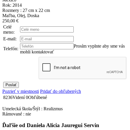
Rok: 2014
Rozmery : 27 cm x 22 cm
Maľba, Olej, Doska
250,00 €
Celé
meno:
E-mail:
Prosím vyplnte aby sme vás
Telefón:
mohli kontaktovať
Pozrieť v miestnosti
Pridať do obľubených
8236
Videní
0
Obľúbené
Umelecká škola/Štýl : Realizmus
Rámované : nie
Ďaľšie od Daniela Alicia Jauregui Servin