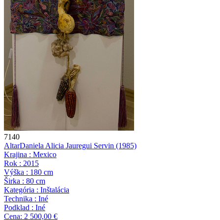
7140
Altar
Daniela Alicia Jauregui Servin
(1985)
Krajina : Mexico
Rok : 2015
Výška : 180 cm
Širka : 80 cm
Kategória : Inštalácia
Technika : Iné
Podklad : Iné
Cena: 2 500,00 €