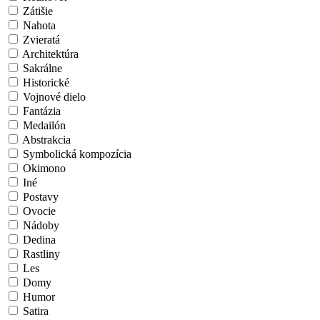
Zátišie
Nahota
Zvieratá
Architektúra
Sakrálne
Historické
Vojnové dielo
Fantázia
Medailón
Abstrakcia
Symbolická kompozícia
Okimono
Iné
Postavy
Ovocie
Nádoby
Dedina
Rastliny
Les
Domy
Humor
Satira