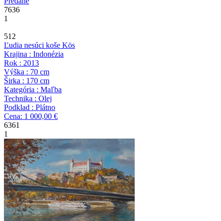
Predané
7636
1
512
Ľudia nesúci koše
Kös
Krajina : Indonézia
Rok : 2013
Výška : 70 cm
Širka : 170 cm
Kategória : Maľba
Technika : Olej
Podklad : Plátno
Cena: 1 000,00 €
6361
1