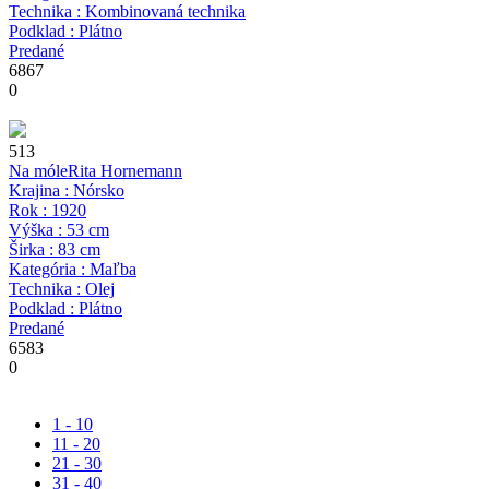
Technika : Kombinovaná technika
Podklad : Plátno
Predané
6867
0
513
Na móle
Rita Hornemann
Krajina : Nórsko
Rok : 1920
Výška : 53 cm
Širka : 83 cm
Kategória : Maľba
Technika : Olej
Podklad : Plátno
Predané
6583
0
1 - 10
11 - 20
21 - 30
31 - 40