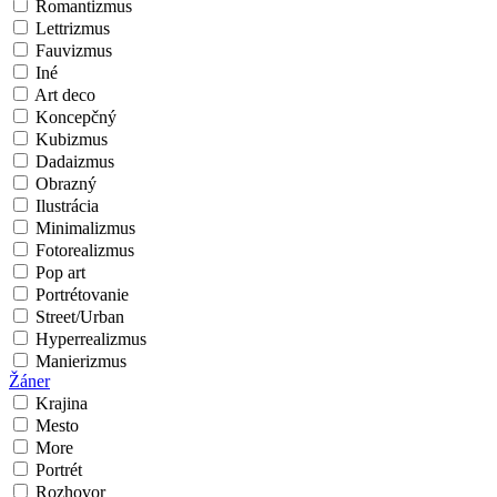
Romantizmus
Lettrizmus
Fauvizmus
Iné
Art deco
Koncepčný
Kubizmus
Dadaizmus
Obrazný
Ilustrácia
Minimalizmus
Fotorealizmus
Pop art
Portrétovanie
Street/Urban
Hyperrealizmus
Manierizmus
Žáner
Krajina
Mesto
More
Portrét
Rozhovor