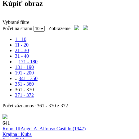
Kúpiť obraz
Vybrané filtre
Počet na stranu
Zobrazenie
1 - 10
11 - 20
21 - 30
31 - 40
...
171 - 180
181 - 190
191 - 200
...
341 - 350
351 - 360
361 - 370
371 - 372
Počet záznamov: 361 - 370 z 372
641
Robot III
Angel A. Alfonso Castillo
(1947)
Krajina : Kuba