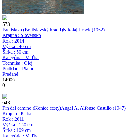
573
Bratislava (Bratislavský hrad I)
Nikolaj Lesyk
(1962)
Krajina : Slovensko
Rok : 2014
Výška : 40 cm
Širka : 50 cm
Kategória : Maľba
Technika : Olej
Podklad : Plátno
Predané
14606
0
643
Fin del camino (Koniec cesty)
Angel A. Alfonso Castillo
(1947)
Krajina : Kuba
Rok : 2011
Výška : 150 cm
Širka : 109 cm
Kategória : Maľba