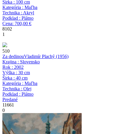
Širka : 100 cm
Kategória : Maľba
Technika : Akryl
Podklad : Plátno
Cena: 700,00 €
8102
1
510
Za dedinou
Vladimír Plachý
(1956)
Krajina : Slovensko
Rok : 2002
Výška : 30 cm
Širka : 40 cm
Kategória : Maľba
Technika : Olej
Podklad : Plátno
Predané
11661
0