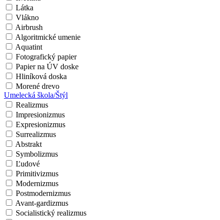
Látka
Vlákno
Airbrush
Algoritmické umenie
Aquatint
Fotografický papier
Papier na ÚV doske
Hliníková doska
Morené drevo
Umelecká škola/Štýl
Realizmus
Impresionizmus
Expresionizmus
Surrealizmus
Abstrakt
Symbolizmus
Ľudové
Primitivizmus
Modernizmus
Postmodernizmus
Avant-gardizmus
Socialistický realizmus