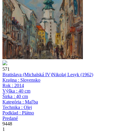
571
Bratislava (Michalská IV)
Nikolaj Lesyk
(1962)
Krajina : Slovensko
Rok : 2014
Výška : 40 cm
Širka : 40 cm
Kategória : Maľba
Technika : Olej
Podklad : Plátno
Predané
9448
1