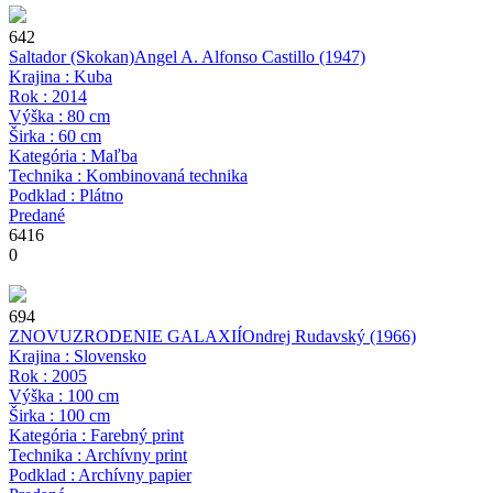
642
Saltador (Skokan)
Angel A. Alfonso Castillo
(1947)
Krajina : Kuba
Rok : 2014
Výška : 80 cm
Širka : 60 cm
Kategória : Maľba
Technika : Kombinovaná technika
Podklad : Plátno
Predané
6416
0
694
ZNOVUZRODENIE GALAXIÍ
Ondrej Rudavský
(1966)
Krajina : Slovensko
Rok : 2005
Výška : 100 cm
Širka : 100 cm
Kategória : Farebný print
Technika : Archívny print
Podklad : Archívny papier