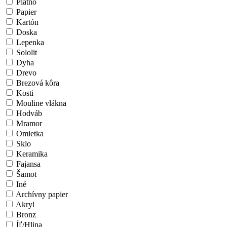
Plátno
Papier
Kartón
Doska
Lepenka
Sololit
Dyha
Drevo
Brezová kôra
Kosti
Mouline vlákna
Hodváb
Mramor
Omietka
Sklo
Keramika
Fajansa
Šamot
Iné
Archívny papier
Akryl
Bronz
Íľ/Hlina