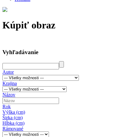
Kúpiť obraz
Vyhľadávanie
Autor
Krajina
Názov
Rok
Výška (cm)
Širka (cm)
Hĺbka (cm)
Rámované