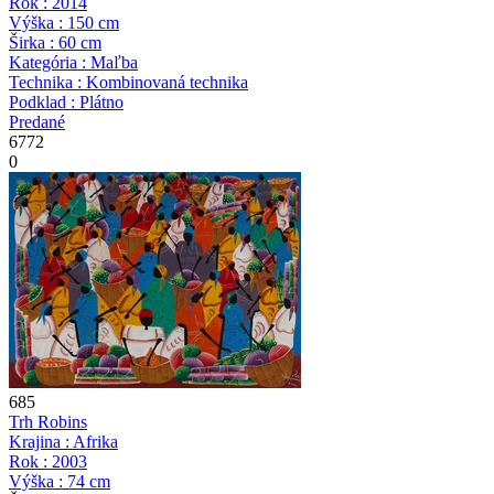
Rok : 2014
Výška : 150 cm
Širka : 60 cm
Kategória : Maľba
Technika : Kombinovaná technika
Podklad : Plátno
Predané
6772
0
685
Trh
Robins
Krajina : Afrika
Rok : 2003
Výška : 74 cm