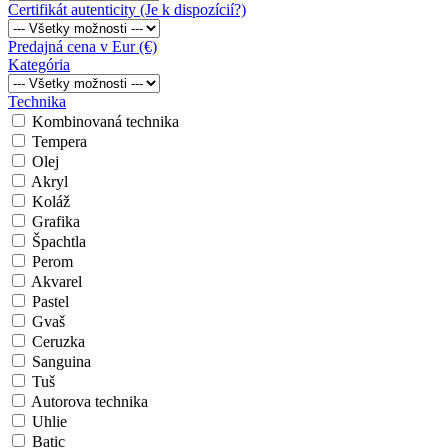
Certifikát autenticity (Je k dispozícií?)
Predajná cena v Eur (€)
Kategória
Technika
Kombinovaná technika
Tempera
Olej
Akryl
Koláž
Grafika
Špachtla
Perom
Akvarel
Pastel
Gvaš
Ceruzka
Sanguina
Tuš
Autorova technika
Uhlie
Batic