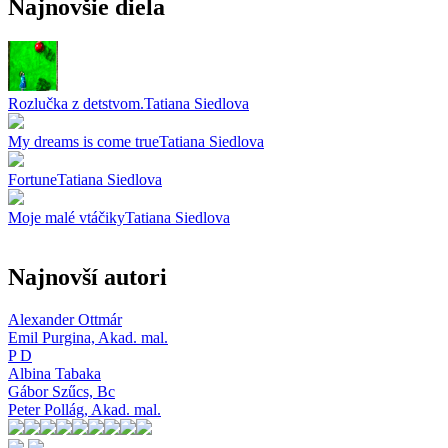
Najnovšie diela
Rozlučka z detstvom.
Tatiana Siedlova
My dreams is come true
Tatiana Siedlova
Fortune
Tatiana Siedlova
Moje malé vtáčiky
Tatiana Siedlova
Najnovší autori
Alexander Ottmár
Emil Purgina,
Akad. mal.
P D
Albina Tabaka
Gábor Szűcs,
Bc
Peter Pollág,
Akad. mal.