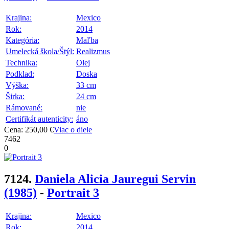
Krajina:
Mexico
Rok:
2014
Kategória:
Maľba
Umelecká škola/Štýl:
Realizmus
Technika:
Olej
Podklad:
Doska
Výška:
33 cm
Širka:
24 cm
Rámované:
nie
Certifikát autenticity:
áno
Cena: 250,00 €
Viac o diele
7462
0
7124.
Daniela Alicia Jauregui Servin
(1985)
-
Portrait 3
Krajina:
Mexico
Rok:
2014