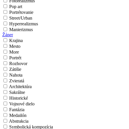
Fotorealizmus
Pop art
Portrétovanie
Street/Urban
Hyperrealizmus
Manierizmus
Žáner
Krajina
Mesto
More
Portrét
Rozhovor
Zátišie
Nahota
Zvieratá
Architektúra
Sakrálne
Historické
Vojnové dielo
Fantázia
Medailón
Abstrakcia
Symbolická kompozícia