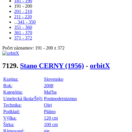
181 - 190
191 - 200
201 - 210
211 - 220
...
341 - 350
351 - 360
361 - 370
371 - 372
Počet záznamov: 191 - 200 z 372
7129.
Stano CERNY
(1956)
-
orbitX
Krajina:
Slovensko
Rok:
2008
Kategória:
Maľba
Umelecká škola/Štýl:
Postmodernizmus
Technika:
Olej
Podklad:
Plátno
Výška:
120 cm
Širka:
100 cm
Rámované:
nie