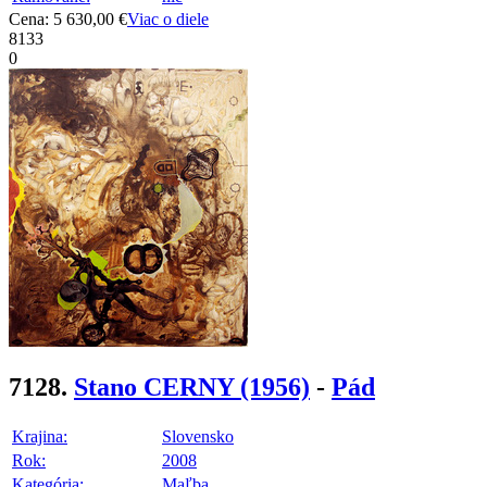
Cena: 5 630,00 €
Viac o diele
8133
0
7128.
Stano CERNY
(1956)
-
Pád
Krajina:
Slovensko
Rok:
2008
Kategória:
Maľba