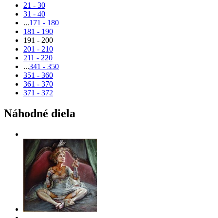
21 - 30
31 - 40
...
171 - 180
181 - 190
191 - 200
201 - 210
211 - 220
...
341 - 350
351 - 360
361 - 370
371 - 372
Náhodné diela