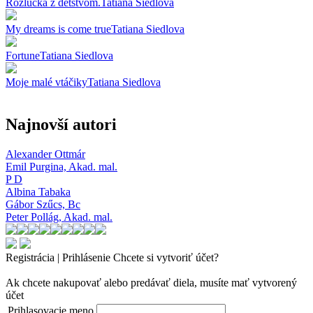
Rozlučka z detstvom.
Tatiana Siedlova
My dreams is come true
Tatiana Siedlova
Fortune
Tatiana Siedlova
Moje malé vtáčiky
Tatiana Siedlova
Najnovší autori
Alexander Ottmár
Emil Purgina,
Akad. mal.
P D
Albina Tabaka
Gábor Szűcs,
Bc
Peter Pollág,
Akad. mal.
Registrácia | Prihlásenie
Chcete si vytvoriť účet?
Ak chcete nakupovať alebo predávať diela, musíte mať vytvorený
účet
Prihlasovacie meno