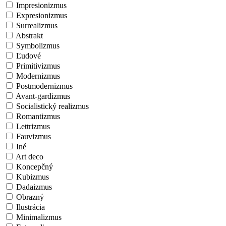
Impresionizmus
Expresionizmus
Surrealizmus
Abstrakt
Symbolizmus
Ľudové
Primitivizmus
Modernizmus
Postmodernizmus
Avant-gardizmus
Socialistický realizmus
Romantizmus
Lettrizmus
Fauvizmus
Iné
Art deco
Koncepčný
Kubizmus
Dadaizmus
Obrazný
Ilustrácia
Minimalizmus