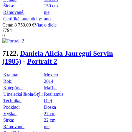
Širka:
150 cm
Rámované:
nie
Certifikát autenticity:
áno
Cena: 8 750,00 €
Viac o diele
7794
0
7122.
Daniela Alicia Jauregui Servin
(1985)
-
Portrait 2
Krajina:
Mexico
Rok:
2014
Kategória:
Maľba
Umelecká škola/Štýl:
Realizmus
Technika:
Olej
Podklad:
Doska
Výška:
27 cm
Širka:
22 cm
Rámované:
nie