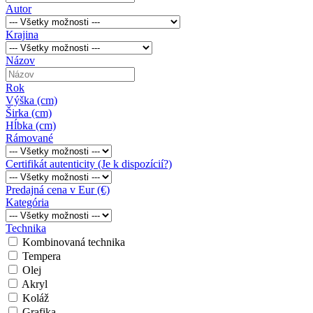
Autor
Krajina
Názov
Rok
Výška (cm)
Širka (cm)
Hĺbka (cm)
Rámované
Certifikát autenticity (Je k dispozícií?)
Predajná cena v Eur (€)
Kategória
Technika
Kombinovaná technika
Tempera
Olej
Akryl
Koláž
Grafika