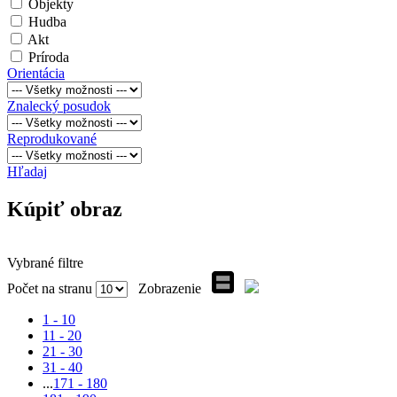
Objekty
Hudba
Akt
Príroda
Orientácia
Znalecký posudok
Reprodukované
Hľadaj
Kúpiť obraz
Vybrané filtre
Počet na stranu
Zobrazenie
1 - 10
11 - 20
21 - 30
31 - 40
...
171 - 180