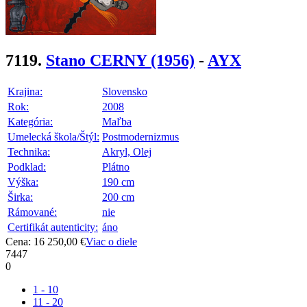
7119.
Stano CERNY
(1956)
-
AYX
Krajina:
Slovensko
Rok:
2008
Kategória:
Maľba
Umelecká škola/Štýl:
Postmodernizmus
Technika:
Akryl, Olej
Podklad:
Plátno
Výška:
190 cm
Širka:
200 cm
Rámované:
nie
Certifikát autenticity:
áno
Cena: 16 250,00 €
Viac o diele
7447
0
1 - 10
11 - 20