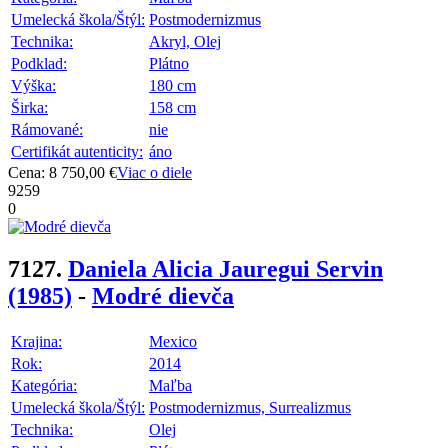
Umelecká škola/Štýl:
Postmodernizmus
Technika:
Akryl, Olej
Podklad:
Plátno
Výška:
180 cm
Širka:
158 cm
Rámované:
nie
Certifikát autenticity:
áno
Cena: 8 750,00 €
Viac o diele
9259
0
7127.
Daniela Alicia Jauregui Servin
(1985)
-
Modré dievča
Krajina:
Mexico
Rok:
2014
Kategória:
Maľba
Umelecká škola/Štýl:
Postmodernizmus, Surrealizmus
Technika:
Olej