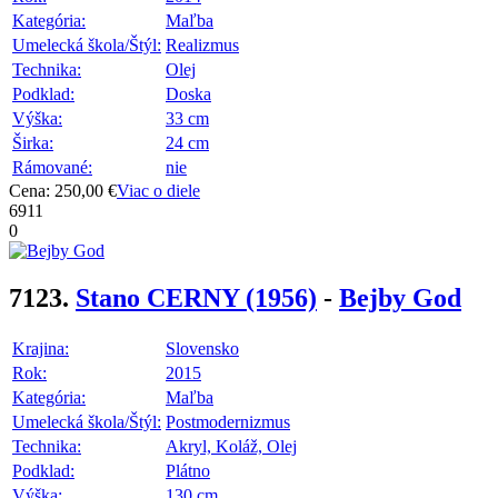
Kategória:
Maľba
Umelecká škola/Štýl:
Realizmus
Technika:
Olej
Podklad:
Doska
Výška:
33 cm
Širka:
24 cm
Rámované:
nie
Cena: 250,00 €
Viac o diele
6911
0
7123.
Stano CERNY
(1956)
-
Bejby God
Krajina:
Slovensko
Rok:
2015
Kategória:
Maľba
Umelecká škola/Štýl:
Postmodernizmus
Technika:
Akryl, Koláž, Olej
Podklad:
Plátno
Výška:
130 cm