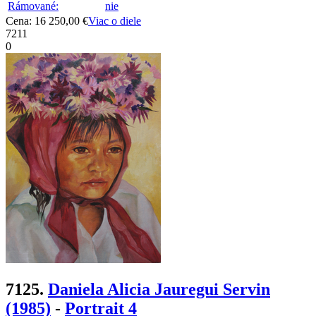
Rámované:
nie
Cena: 16 250,00 €
Viac o diele
7211
0
7125.
Daniela Alicia Jauregui Servin
(1985)
-
Portrait 4