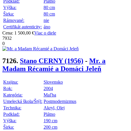
Podklad:
Plátno
Výška:
80 cm
Širka:
80 cm
Rámované:
nie
Certifikát autenticity:
áno
Cena: 1 500,00 €
Viac o diele
7932
0
7126.
Stano CERNY
(1956)
-
Mr. a
Madam Récamié a Domáci Jeleň
Krajina:
Slovensko
Rok:
2004
Kategória:
Maľba
Umelecká škola/Štýl:
Postmodernizmus
Technika:
Akryl, Olej
Podklad:
Plátno
Výška:
190 cm
Širka:
200 cm