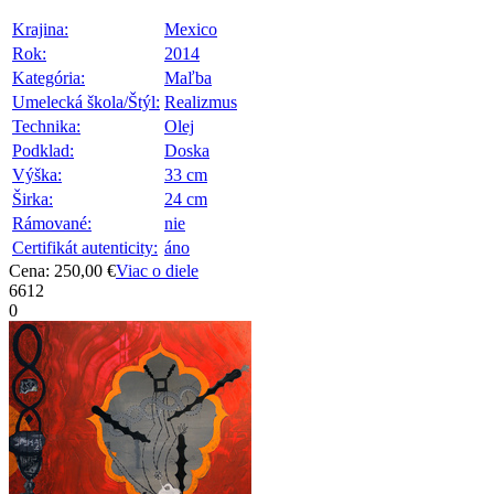
Krajina:
Mexico
Rok:
2014
Kategória:
Maľba
Umelecká škola/Štýl:
Realizmus
Technika:
Olej
Podklad:
Doska
Výška:
33 cm
Širka:
24 cm
Rámované:
nie
Certifikát autenticity:
áno
Cena: 250,00 €
Viac o diele
6612
0