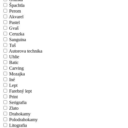
Špachtla
Perom
Akvarel
Pastel
Gvaš
Ceruzka
Sanguina
Tuš
Autorova technika
Uhlie
Batic
Carving
Mozajka
Iné
Lept
Farebný lept
Print
Serigrafia
Zlato
Drahokamy
Polodrahokamy
Litografia