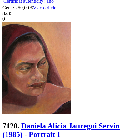
Certifikát autenticity:
áno
Cena: 250,00 €
Viac o diele
8235
0
7120.
Daniela Alicia Jauregui Servin
(1985)
-
Portrait 1