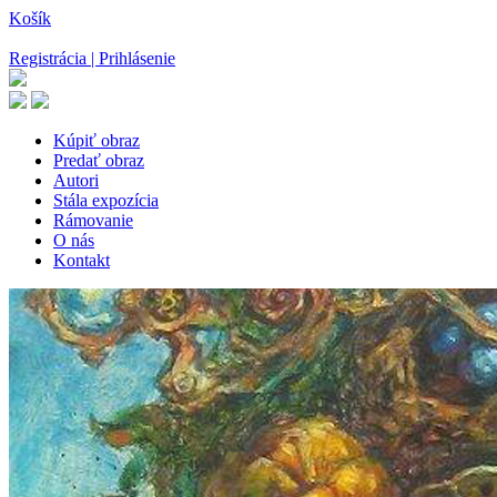
Košík
Registrácia | Prihlásenie
Kúpiť obraz
Predať obraz
Autori
Stála expozícia
Rámovanie
O nás
Kontakt