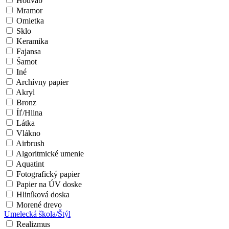
Hodváb
Mramor
Omietka
Sklo
Keramika
Fajansa
Šamot
Iné
Archívny papier
Akryl
Bronz
Íľ/Hlina
Látka
Vlákno
Airbrush
Algoritmické umenie
Aquatint
Fotografický papier
Papier na ÚV doske
Hliníková doska
Morené drevo
Umelecká škola/Štýl
Realizmus