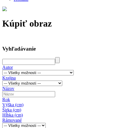
Kúpiť obraz
Vyhľadávanie
Autor
Krajina
Názov
Rok
Výška (cm)
Širka (cm)
Hĺbka (cm)
Rámované