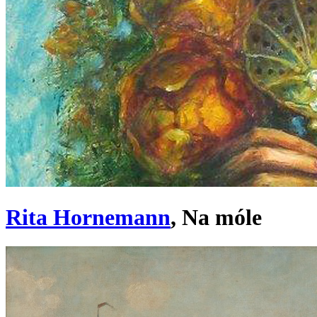
Rita Hornemann
, Na móle