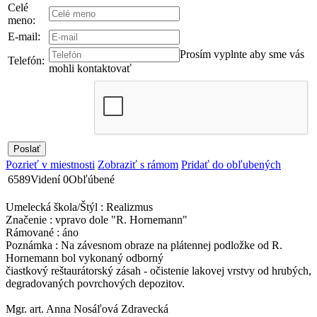
Celé
meno:
E-mail:
Prosím vyplnte aby sme vás
Telefón:
mohli kontaktovať
Pozrieť v miestnosti
Zobraziť s rámom
Pridať do obľubených
6589
Videní
0
Obľúbené
Umelecká škola/Štýl : Realizmus
Značenie : vpravo dole "R. Hornemann"
Rámované : áno
Poznámka : Na závesnom obraze na plátennej podložke od R.
Hornemann bol vykonaný odborný
čiastkový reštaurátorský zásah - očistenie lakovej vrstvy od hrubých,
degradovaných povrchových depozitov.
Mgr. art. Anna Nosáľová Zdravecká