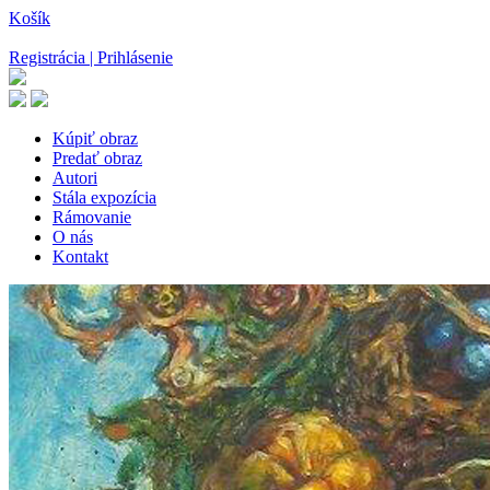
Košík
Registrácia | Prihlásenie
Kúpiť obraz
Predať obraz
Autori
Stála expozícia
Rámovanie
O nás
Kontakt