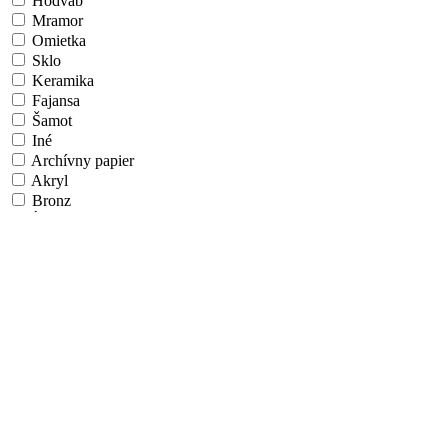
Hodváb
Mramor
Omietka
Sklo
Keramika
Fajansa
Šamot
Iné
Archívny papier
Akryl
Bronz
Íľ/Hlina
Látka
Vlákno
Airbrush
Algoritmické umenie
Aquatint
Fotografický papier
Papier na ÚV doske
Hliníková doska
Morené drevo
Umelecká škola/Štýl
Realizmus