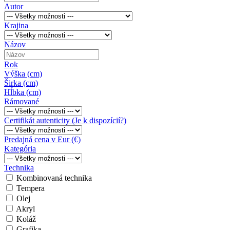
Autor
Krajina
Názov
Rok
Výška (cm)
Širka (cm)
Hĺbka (cm)
Rámované
Certifikát autenticity (Je k dispozícií?)
Predajná cena v Eur (€)
Kategória
Technika
Kombinovaná technika
Tempera
Olej
Akryl
Koláž
Grafika