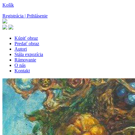
Košík
Registrácia | Prihlásenie
Kúpiť obraz
Predať obraz
Autori
Stála expozícia
Rámovanie
O nás
Kontakt