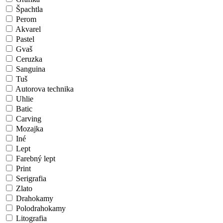
Špachtla
Perom
Akvarel
Pastel
Gvaš
Ceruzka
Sanguina
Tuš
Autorova technika
Uhlie
Batic
Carving
Mozajka
Iné
Lept
Farebný lept
Print
Serigrafia
Zlato
Drahokamy
Polodrahokamy
Litografia