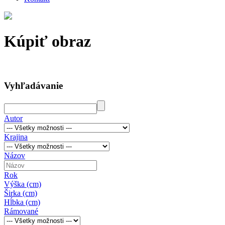
Kúpiť obraz
Vyhľadávanie
Autor
Krajina
Názov
Rok
Výška (cm)
Širka (cm)
Hĺbka (cm)
Rámované