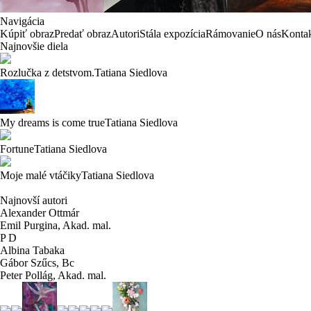
Navigácia
Kúpiť obraz
Predať obraz
Autori
Stála expozícia
Rámovanie
O nás
Konta
Najnovšie diela
Rozlučka z detstvom.
Tatiana Siedlova
My dreams is come true
Tatiana Siedlova
Fortune
Tatiana Siedlova
Moje malé vtáčiky
Tatiana Siedlova
Najnovší autori
Alexander Ottmár
Emil Purgina,
Akad. mal.
P D
Albina Tabaka
Gábor Szűcs,
Bc
Peter Pollág,
Akad. mal.