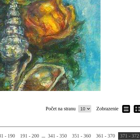
Počet na stranu
Zobrazenie
81 - 190
191 - 200
...
341 - 350
351 - 360
361 - 370
371 - 372