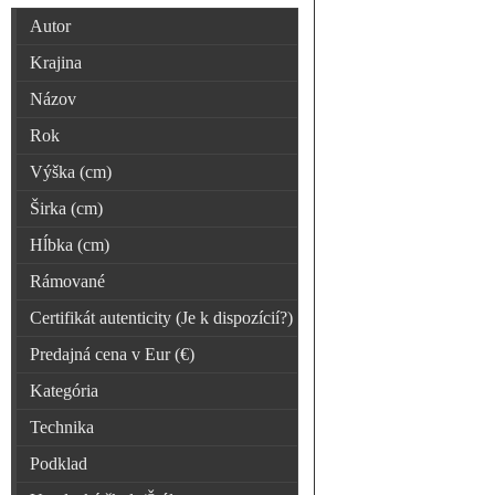
Autor
Krajina
Názov
Rok
Výška (cm)
Širka (cm)
Hĺbka (cm)
Rámované
Certifikát autenticity (Je k dispozícií?)
Predajná cena v Eur (€)
Kategória
Technika
Podklad