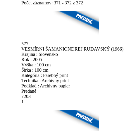
Počet záznamov: 371 - 372 z 372
577
VESMÍRNI ŠAMANI
ONDREJ RUDAVSKÝ
(1966)
Krajina : Slovensko
Rok : 2005
Výška : 100 cm
Širka : 100 cm
Kategória : Farebný print
Technika : Archívny print
Podklad : Archívny papier
Predané
7203
1