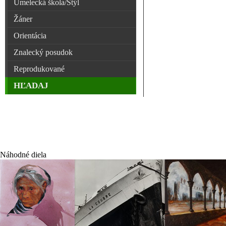
Umelecká škola/Štýl
Žáner
Orientácia
Znalecký posudok
Reprodukované
HĽADAJ
Náhodné diela