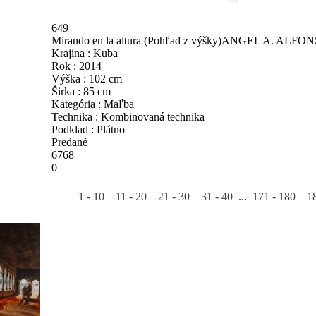
649
Mirando en la altura (Pohľad z výšky)
ANGEL A. ALFON
Krajina : Kuba
Rok : 2014
Výška : 102 cm
Širka : 85 cm
Kategória : Maľba
Technika : Kombinovaná technika
Podklad : Plátno
Predané
6768
0
1 - 10
11 - 20
21 - 30
31 - 40
...
171 - 180
1