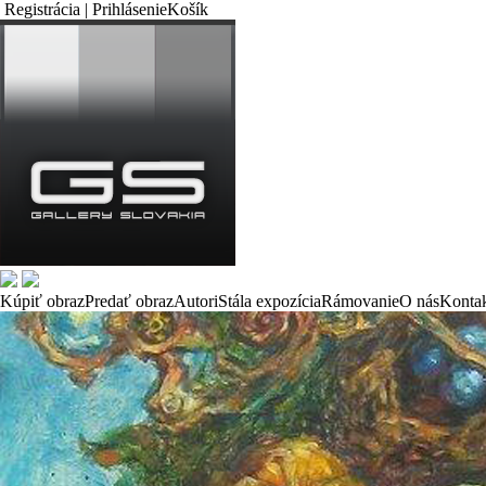
Registrácia | Prihlásenie
Košík
Kúpiť obraz
Predať obraz
Autori
Stála expozícia
Rámovanie
O nás
Konta