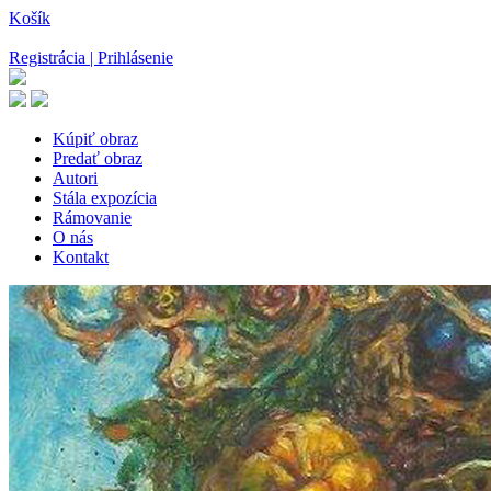
Košík
Registrácia | Prihlásenie
Kúpiť obraz
Predať obraz
Autori
Stála expozícia
Rámovanie
O nás
Kontakt