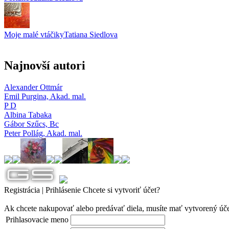
Moje malé vtáčiky
Tatiana Siedlova
Najnovší autori
Alexander Ottmár
Emil Purgina,
Akad. mal.
P D
Albina Tabaka
Gábor Szűcs,
Bc
Peter Pollág,
Akad. mal.
Registrácia | Prihlásenie
Chcete si vytvoriť účet?
Ak chcete nakupovať alebo predávať diela, musíte mať vytvorený úč
Prihlasovacie meno