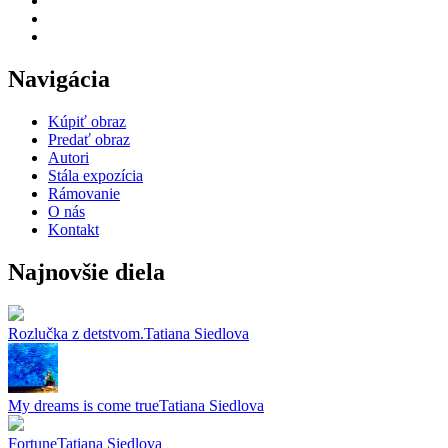
Navigácia
Kúpiť obraz
Predať obraz
Autori
Stála expozícia
Rámovanie
O nás
Kontakt
Najnovšie diela
Rozlučka z detstvom.
Tatiana Siedlova
My dreams is come true
Tatiana Siedlova
Fortune
Tatiana Siedlova