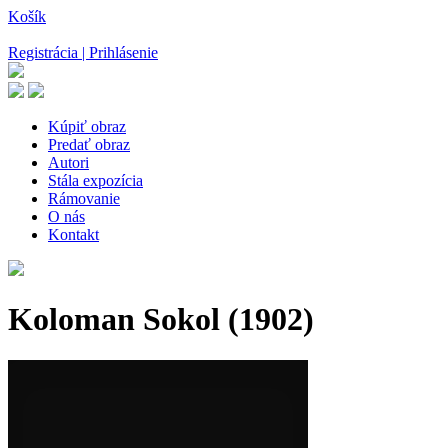
Košík
Registrácia | Prihlásenie
Kúpiť obraz
Predať obraz
Autori
Stála expozícia
Rámovanie
O nás
Kontakt
Koloman Sokol
(1902)