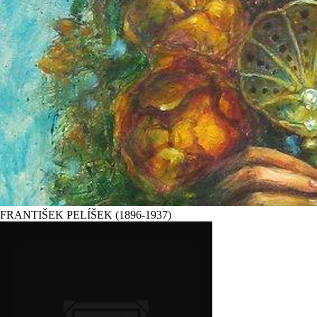
FRANTIŠEK PELÍŠEK
(1896-1937)