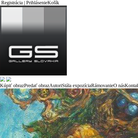
Registrácia | Prihlásenie
Košík
Kúpiť obraz
Predať obraz
Autori
Stála expozícia
Rámovanie
O nás
Konta