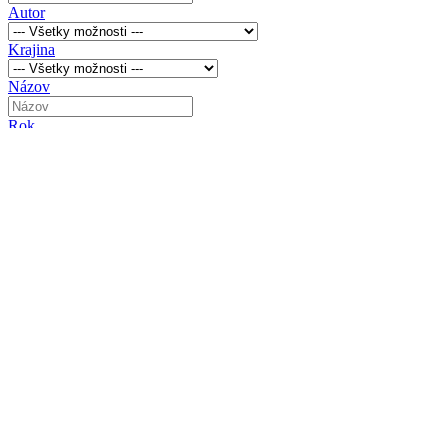
Autor
Krajina
Názov
Rok
Výška (cm)
Širka (cm)
Hĺbka (cm)
Rámované
Certifikát autenticity (Je k dispozícií?)
Predajná cena v Eur (€)
Kategória
Technika
Kombinovaná technika
Tempera
Olej
Akryl
Koláž
Grafika