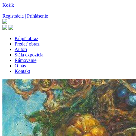
Košík
Registrácia | Prihlásenie
Kúpiť obraz
Predať obraz
Autori
Stála expozícia
Rámovanie
O nás
Kontakt