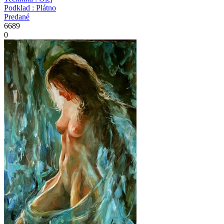
Podklad : Plátno
Predané
6689
0