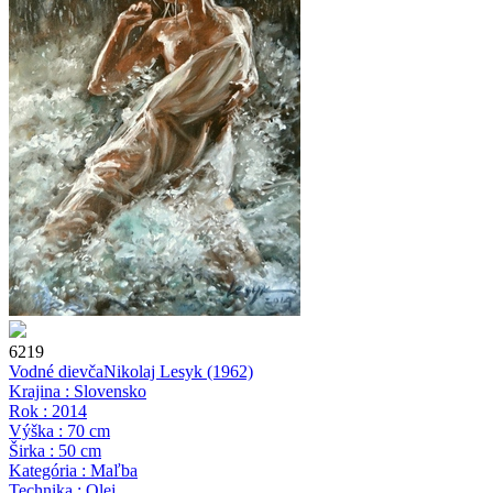
6219
Vodné dievča
Nikolaj Lesyk
(1962)
Krajina : Slovensko
Rok : 2014
Výška : 70 cm
Širka : 50 cm
Kategória : Maľba
Technika : Olej