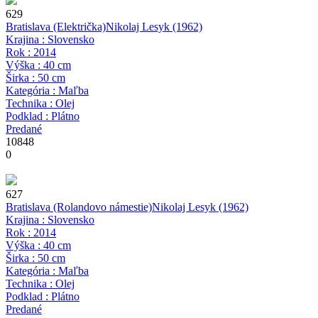
629
Bratislava (Električka)
Nikolaj Lesyk
(1962)
Krajina : Slovensko
Rok : 2014
Výška : 40 cm
Širka : 50 cm
Kategória : Maľba
Technika : Olej
Podklad : Plátno
Predané
10848
0
627
Bratislava (Rolandovo námestie)
Nikolaj Lesyk
(1962)
Krajina : Slovensko
Rok : 2014
Výška : 40 cm
Širka : 50 cm
Kategória : Maľba
Technika : Olej
Podklad : Plátno
Predané