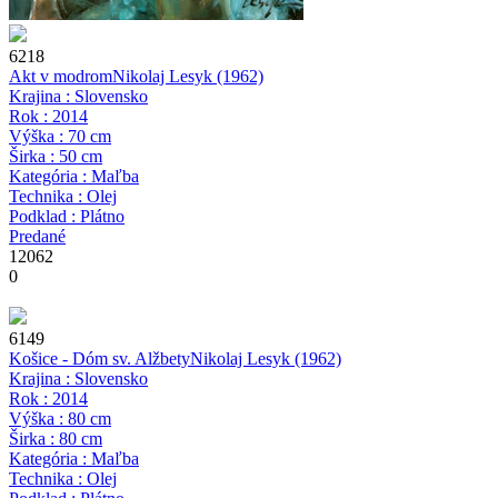
6218
Akt v modrom
Nikolaj Lesyk
(1962)
Krajina : Slovensko
Rok : 2014
Výška : 70 cm
Širka : 50 cm
Kategória : Maľba
Technika : Olej
Podklad : Plátno
Predané
12062
0
6149
Košice - Dóm sv. Alžbety
Nikolaj Lesyk
(1962)
Krajina : Slovensko
Rok : 2014
Výška : 80 cm
Širka : 80 cm
Kategória : Maľba
Technika : Olej