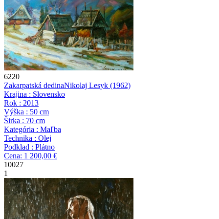
6220
Zakarpatská dedina
Nikolaj Lesyk
(1962)
Krajina : Slovensko
Rok : 2013
Výška : 50 cm
Širka : 70 cm
Kategória : Maľba
Technika : Olej
Podklad : Plátno
Cena: 1 200,00 €
10027
1