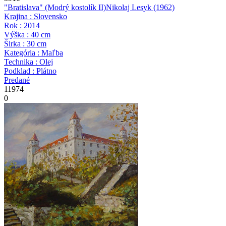
"Bratislava" (Modrý kostolík II)
Nikolaj Lesyk
(1962)
Krajina : Slovensko
Rok : 2014
Výška : 40 cm
Širka : 30 cm
Kategória : Maľba
Technika : Olej
Podklad : Plátno
Predané
11974
0