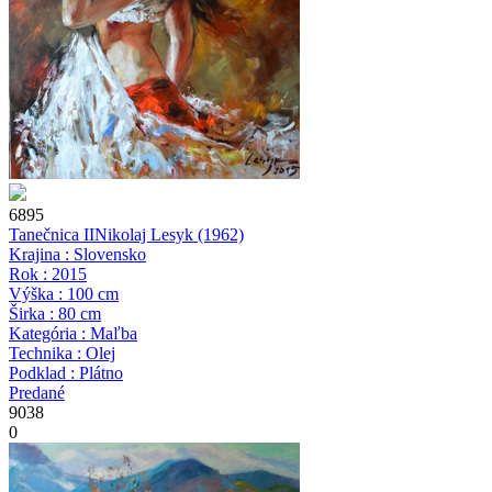
6895
Tanečnica II
Nikolaj Lesyk
(1962)
Krajina : Slovensko
Rok : 2015
Výška : 100 cm
Širka : 80 cm
Kategória : Maľba
Technika : Olej
Podklad : Plátno
Predané
9038
0