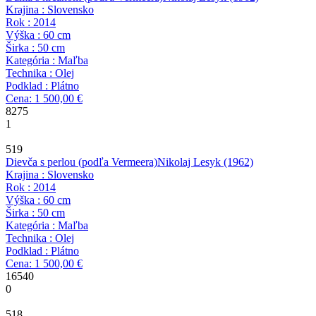
Krajina : Slovensko
Rok : 2014
Výška : 60 cm
Širka : 50 cm
Kategória : Maľba
Technika : Olej
Podklad : Plátno
Cena: 1 500,00 €
8275
1
519
Dievča s perlou (podľa Vermeera)
Nikolaj Lesyk
(1962)
Krajina : Slovensko
Rok : 2014
Výška : 60 cm
Širka : 50 cm
Kategória : Maľba
Technika : Olej
Podklad : Plátno
Cena: 1 500,00 €
16540
0
518