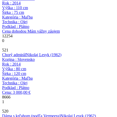
Rok : 2014
Výška : 110 cm
Širka : 75 cm
Kategória : Maľba
Technika : Olej
Podklad : Plátno
Cena dohodou
Mám vážny záujem
12254
0
521
Chorý admirál
Nikolaj Lesyk
(1962)
Krajina : Slovensko
Rok : 2014
Výška : 80 cm
Širka : 120 cm
Kategória : Maľba
Technika : Olej
Podklad : Plátno
Cena: 3 000,00 €
8666
1
520
Dáma s krčahom (podľa Vermeera)
Nikolaj Lesyk
(1962)