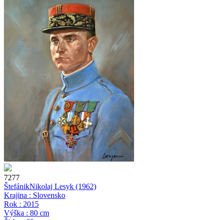
7277
Štefánik
Nikolaj Lesyk
(1962)
Krajina : Slovensko
Rok : 2015
Výška : 80 cm