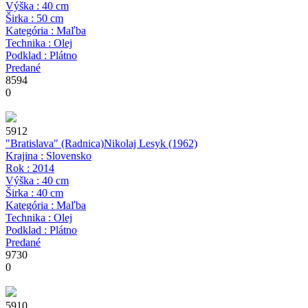
Výška : 40 cm
Širka : 50 cm
Kategória : Maľba
Technika : Olej
Podklad : Plátno
Predané
8594
0
5912
"Bratislava" (Radnica)
Nikolaj Lesyk
(1962)
Krajina : Slovensko
Rok : 2014
Výška : 40 cm
Širka : 40 cm
Kategória : Maľba
Technika : Olej
Podklad : Plátno
Predané
9730
0
5910