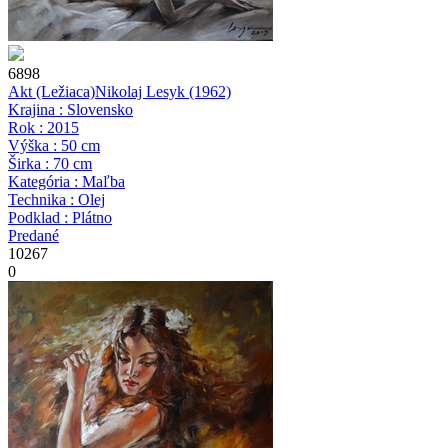
6898
Akt (Ležiaca)
Nikolaj Lesyk
(1962)
Krajina : Slovensko
Rok : 2015
Výška : 50 cm
Širka : 70 cm
Kategória : Maľba
Technika : Olej
Podklad : Plátno
Predané
10267
0