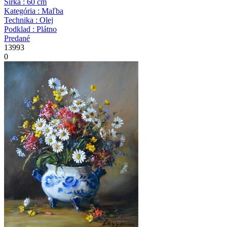
Širka : 60 cm
Kategória : Maľba
Technika : Olej
Podklad : Plátno
Predané
13993
0