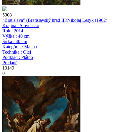
5908
"Bratislava" (Bratislavský hrad III)
Nikolaj Lesyk
(1962)
Krajina : Slovensko
Rok : 2014
Výška : 40 cm
Širka : 40 cm
Kategória : Maľba
Technika : Olej
Podklad : Plátno
Predané
10149
0