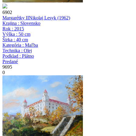
6902
Margarétky II
Nikolaj Lesyk
(1962)
Krajina : Slovensko
Rok : 2015
Výška : 50 cm
Širka : 40 cm
Kategória : Maľba
Technika : Olej
Podklad : Plátno
Predané
9695
0