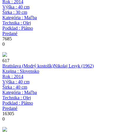
Rok : 2014
Výška : 40 cm
Širka : 30 cm
Kategória : Maľba
Technika : Olej
Podklad : Plátno
Predané
7685
0
617
Bratislava (Modrý kostolík)
Nikolaj Lesyk
(1962)
Krajina : Slovensko
Rok : 2014
Výška : 40 cm
Širka : 40 cm
Kategória : Maľba
Technika : Olej
Podklad : Plátno
Predané
16305
0