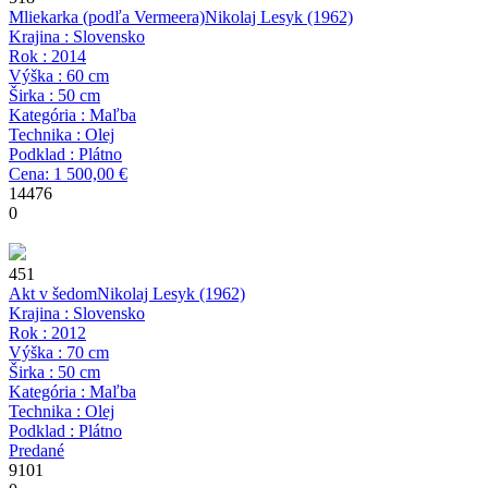
Mliekarka (podľa Vermeera)
Nikolaj Lesyk
(1962)
Krajina : Slovensko
Rok : 2014
Výška : 60 cm
Širka : 50 cm
Kategória : Maľba
Technika : Olej
Podklad : Plátno
Cena: 1 500,00 €
14476
0
451
Akt v šedom
Nikolaj Lesyk
(1962)
Krajina : Slovensko
Rok : 2012
Výška : 70 cm
Širka : 50 cm
Kategória : Maľba
Technika : Olej
Podklad : Plátno
Predané
9101