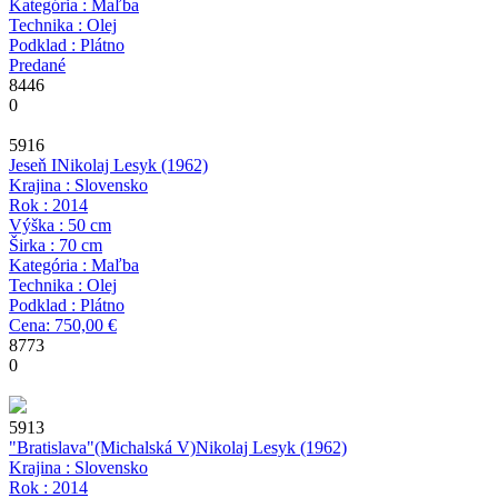
Kategória : Maľba
Technika : Olej
Podklad : Plátno
Predané
8446
0
5916
Jeseň I
Nikolaj Lesyk
(1962)
Krajina : Slovensko
Rok : 2014
Výška : 50 cm
Širka : 70 cm
Kategória : Maľba
Technika : Olej
Podklad : Plátno
Cena: 750,00 €
8773
0
5913
"Bratislava"(Michalská V)
Nikolaj Lesyk
(1962)
Krajina : Slovensko
Rok : 2014