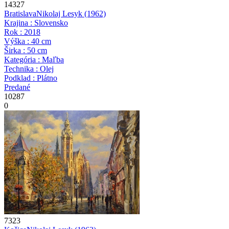
14327
Bratislava
Nikolaj Lesyk
(1962)
Krajina : Slovensko
Rok : 2018
Výška : 40 cm
Širka : 50 cm
Kategória : Maľba
Technika : Olej
Podklad : Plátno
Predané
10287
0
7323