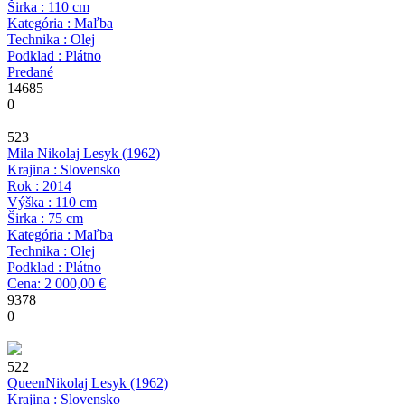
Širka : 110 cm
Kategória : Maľba
Technika : Olej
Podklad : Plátno
Predané
14685
0
523
Mila
Nikolaj Lesyk
(1962)
Krajina : Slovensko
Rok : 2014
Výška : 110 cm
Širka : 75 cm
Kategória : Maľba
Technika : Olej
Podklad : Plátno
Cena: 2 000,00 €
9378
0
522
Queen
Nikolaj Lesyk
(1962)
Krajina : Slovensko