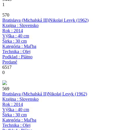
1
570
Bratislava (Michalská III)
Nikolaj Lesyk
(1962)
Krajina : Slovensko
Rok : 2014
Výška : 40 cm
Širka : 30 cm
Kategória : Maľba
Technika : Olej
Podklad : Plátno
Predané
6517
0
569
Bratislava (Michalská II)
Nikolaj Lesyk
(1962)
Krajina : Slovensko
Rok : 2014
Výška : 40 cm
Širka : 30 cm
Kategória : Maľba
Technika : Olej