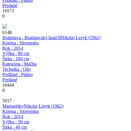
Podklad : Plátno
Predané
16573
0
6148
Bratislava - Bratislavský hrad II
Nikolaj Lesyk
(1962)
Krajina : Slovensko
Rok : 2014
Výška : 80 cm
Širka : 100 cm
Kategória : Maľba
Technika : Olej
Podklad : Plátno
Predané
10444
0
5917
Margarétky
Nikolaj Lesyk
(1962)
Krajina : Slovensko
Rok : 2014
Výška : 50 cm
Širka : 40 cm