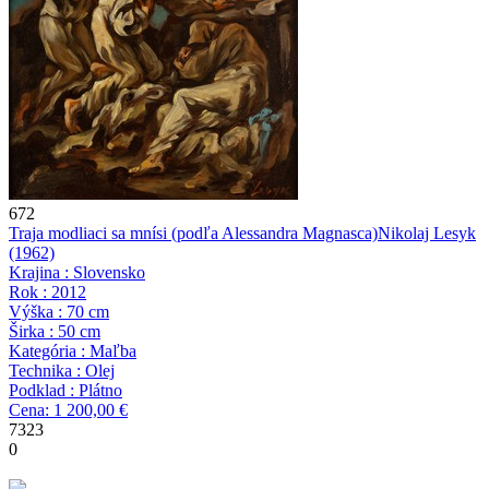
672
Traja modliaci sa mnísi (podľa Alessandra Magnasca)
Nikolaj Lesyk
(1962)
Krajina : Slovensko
Rok : 2012
Výška : 70 cm
Širka : 50 cm
Kategória : Maľba
Technika : Olej
Podklad : Plátno
Cena: 1 200,00 €
7323
0