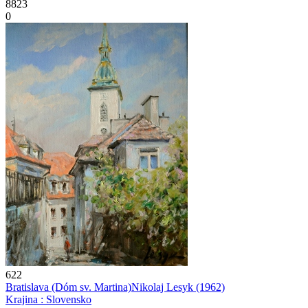
8823
0
622
Bratislava (Dóm sv. Martina)
Nikolaj Lesyk
(1962)
Krajina : Slovensko