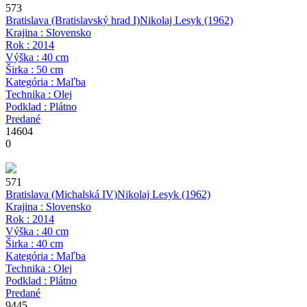
573
Bratislava (Bratislavský hrad I)
Nikolaj Lesyk
(1962)
Krajina : Slovensko
Rok : 2014
Výška : 40 cm
Širka : 50 cm
Kategória : Maľba
Technika : Olej
Podklad : Plátno
Predané
14604
0
571
Bratislava (Michalská IV)
Nikolaj Lesyk
(1962)
Krajina : Slovensko
Rok : 2014
Výška : 40 cm
Širka : 40 cm
Kategória : Maľba
Technika : Olej
Podklad : Plátno
Predané
9445