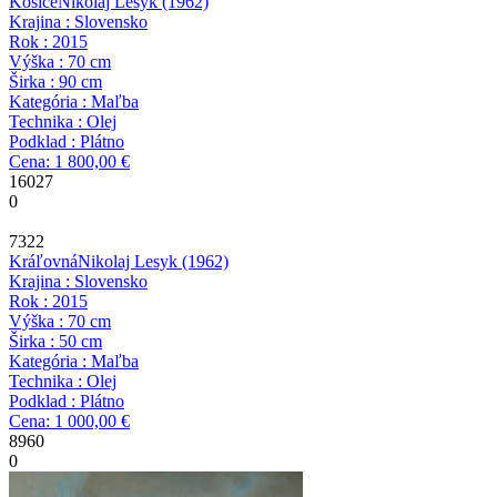
Košice
Nikolaj Lesyk
(1962)
Krajina : Slovensko
Rok : 2015
Výška : 70 cm
Širka : 90 cm
Kategória : Maľba
Technika : Olej
Podklad : Plátno
Cena: 1 800,00 €
16027
0
7322
Kráľovná
Nikolaj Lesyk
(1962)
Krajina : Slovensko
Rok : 2015
Výška : 70 cm
Širka : 50 cm
Kategória : Maľba
Technika : Olej
Podklad : Plátno
Cena: 1 000,00 €
8960
0