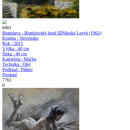
6901
Bratislava - Bratislavský hrad III
Nikolaj Lesyk
(1962)
Krajina : Slovensko
Rok : 2015
Výška : 40 cm
Širka : 40 cm
Kategória : Maľba
Technika : Olej
Podklad : Plátno
Predané
7761
0