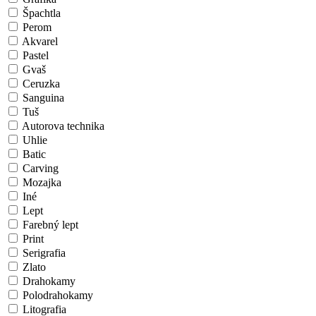
Špachtla
Perom
Akvarel
Pastel
Gvaš
Ceruzka
Sanguina
Tuš
Autorova technika
Uhlie
Batic
Carving
Mozajka
Iné
Lept
Farebný lept
Print
Serigrafia
Zlato
Drahokamy
Polodrahokamy
Litografia