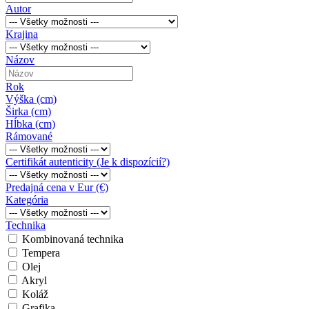
Autor
Krajina
Názov
Rok
Výška (cm)
Širka (cm)
Hĺbka (cm)
Rámované
Certifikát autenticity (Je k dispozícií?)
Predajná cena v Eur (€)
Kategória
Technika
Kombinovaná technika
Tempera
Olej
Akryl
Koláž
Grafika