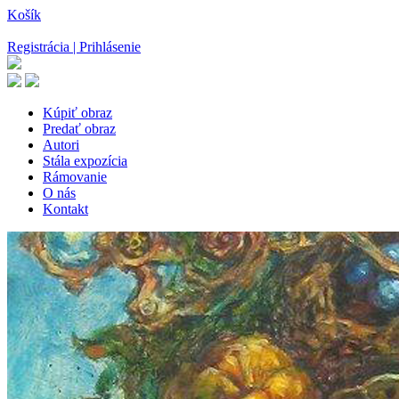
Košík
Registrácia | Prihlásenie
Kúpiť obraz
Predať obraz
Autori
Stála expozícia
Rámovanie
O nás
Kontakt