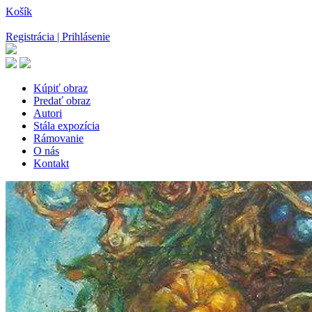
Košík
Registrácia | Prihlásenie
Kúpiť obraz
Predať obraz
Autori
Stála expozícia
Rámovanie
O nás
Kontakt