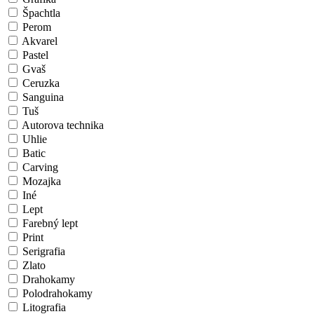
Špachtla
Perom
Akvarel
Pastel
Gvaš
Ceruzka
Sanguina
Tuš
Autorova technika
Uhlie
Batic
Carving
Mozajka
Iné
Lept
Farebný lept
Print
Serigrafia
Zlato
Drahokamy
Polodrahokamy
Litografia