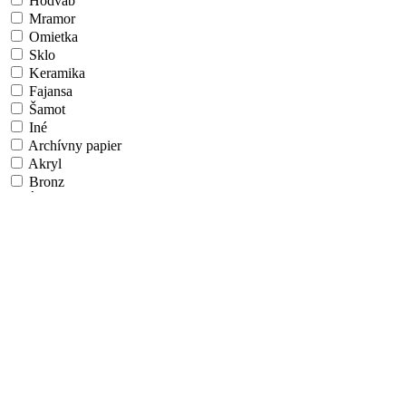
Hodváb
Mramor
Omietka
Sklo
Keramika
Fajansa
Šamot
Iné
Archívny papier
Akryl
Bronz
Íľ/Hlina
Látka
Vlákno
Airbrush
Algoritmické umenie
Aquatint
Fotografický papier
Papier na ÚV doske
Hliníková doska
Morené drevo
Umelecká škola/Štýl
Realizmus