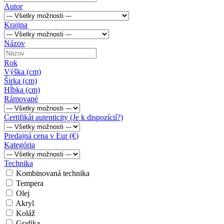
Autor
Krajina
Názov
Rok
Výška (cm)
Širka (cm)
Hĺbka (cm)
Rámované
Certifikát autenticity (Je k dispozícií?)
Predajná cena v Eur (€)
Kategória
Technika
Kombinovaná technika
Tempera
Olej
Akryl
Koláž
Grafika