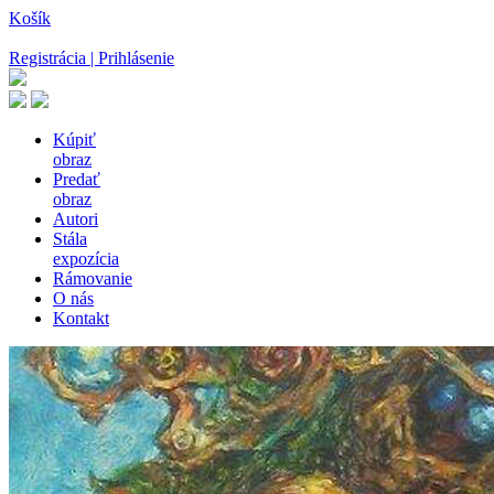
Košík
Registrácia | Prihlásenie
Kúpiť
obraz
Predať
obraz
Autori
Stála
expozícia
Rámovanie
O nás
Kontakt