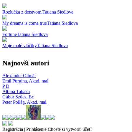
Rozlučka z detstvom.
Tatiana Siedlova
My dreams is come true
Tatiana Siedlova
Fortune
Tatiana Siedlova
Moje malé vtáčiky
Tatiana Siedlova
Najnovší autori
Alexander Ottmár
Emil Purgina,
Akad. mal.
P D
Albina Tabaka
Gábor Szűcs,
Bc
Peter Pollág,
Akad. mal.
Registrácia | Prihlásenie
Chcete si vytvoriť účet?