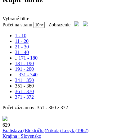
Vybrané filtre
Počet na stranu
Zobrazenie
1 - 10
11 - 20
21 - 30
31 - 40
...
171 - 180
181 - 190
191 - 200
...
331 - 340
341 - 350
351 - 360
361 - 370
371 - 372
Počet záznamov: 351 - 360 z 372
629
Bratislava (Električka)
Nikolaj Lesyk
(1962)
Krajina : Slovensko