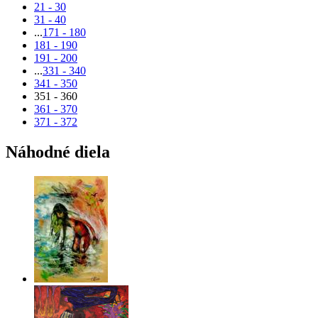
21 - 30
31 - 40
...
171 - 180
181 - 190
191 - 200
...
331 - 340
341 - 350
351 - 360
361 - 370
371 - 372
Náhodné diela