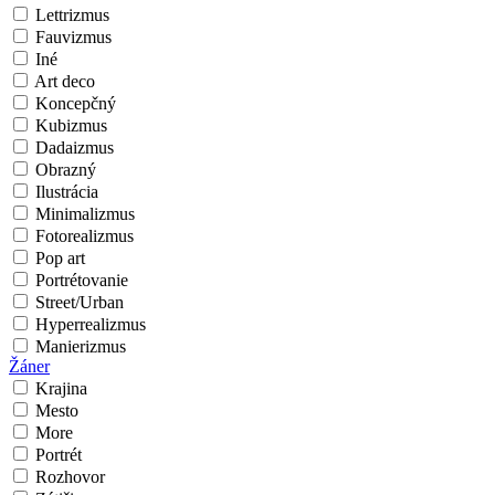
Lettrizmus
Fauvizmus
Iné
Art deco
Koncepčný
Kubizmus
Dadaizmus
Obrazný
Ilustrácia
Minimalizmus
Fotorealizmus
Pop art
Portrétovanie
Street/Urban
Hyperrealizmus
Manierizmus
Žáner
Krajina
Mesto
More
Portrét
Rozhovor