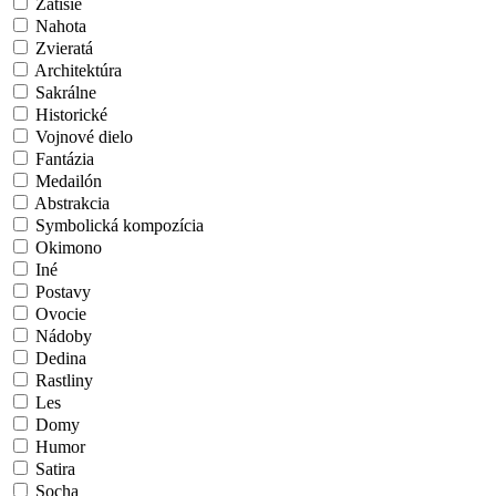
Zátišie
Nahota
Zvieratá
Architektúra
Sakrálne
Historické
Vojnové dielo
Fantázia
Medailón
Abstrakcia
Symbolická kompozícia
Okimono
Iné
Postavy
Ovocie
Nádoby
Dedina
Rastliny
Les
Domy
Humor
Satira
Socha