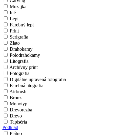
Carving
Mozajka
Iné
Lept
Farebný lept
Print
Serigrafia
Zlato
Drahokamy
Polodrahokamy
Litografia
Archívny print
Fotografia
Digitálne upravená fotografia
Farebná litografia
Airbrush
Bronz
Monotyp
Drevorezba
Drevo
Tapiséria
Podklad
Plátno