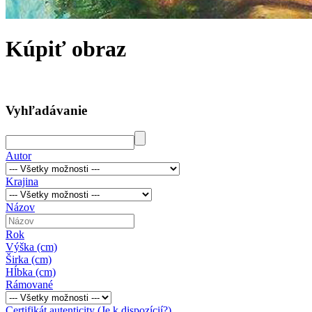
Kúpiť obraz
Vyhľadávanie
Autor
Krajina
Názov
Rok
Výška (cm)
Širka (cm)
Hĺbka (cm)
Rámované
Certifikát autenticity (Je k dispozícií?)