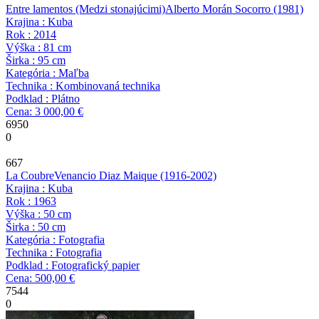
Entre lamentos (Medzi stonajúcimi)
Alberto Morán Socorro
(1981)
Krajina : Kuba
Rok : 2014
Výška : 81 cm
Širka : 95 cm
Kategória : Maľba
Technika : Kombinovaná technika
Podklad : Plátno
Cena: 3 000,00 €
6950
0
667
La Coubre
Venancio Diaz Maique
(1916-2002)
Krajina : Kuba
Rok : 1963
Výška : 50 cm
Širka : 50 cm
Kategória : Fotografia
Technika : Fotografia
Podklad : Fotografický papier
Cena: 500,00 €
7544
0