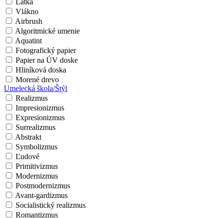
Látka
Vlákno
Airbrush
Algoritmické umenie
Aquatint
Fotografický papier
Papier na ÚV doske
Hliníková doska
Morené drevo
Umelecká škola/Štýl
Realizmus
Impresionizmus
Expresionizmus
Surrealizmus
Abstrakt
Symbolizmus
Ľudové
Primitivizmus
Modernizmus
Postmodernizmus
Avant-gardizmus
Socialistický realizmus
Romantizmus