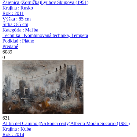
Zarenica (Zornička)
Lyubov Skupova
(1951)
Krajina : Rusko
Rok : 2011
Výška : 85 cm
Širka : 85 cm
Kategória : Maľba
Technika : Kombinovaná technika, Tempera
Podklad : Plátno
Predané
6089
0
631
Al fin del Camino (Na konci cesty)
Alberto Morán Socorro
(1981)
Krajina : Kuba
Rok : 2014