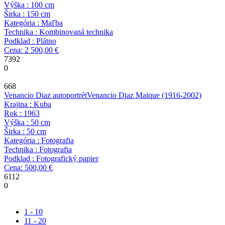
Výška : 100 cm
Širka : 150 cm
Kategória : Maľba
Technika : Kombinovaná technika
Podklad : Plátno
Cena: 2 500,00 €
7392
0
668
Venancio Diaz autoportrét
Venancio Diaz Maique
(1916-2002)
Krajina : Kuba
Rok : 1963
Výška : 50 cm
Širka : 50 cm
Kategória : Fotografia
Technika : Fotografia
Podklad : Fotografický papier
Cena: 500,00 €
6112
0
1 - 10
11 - 20