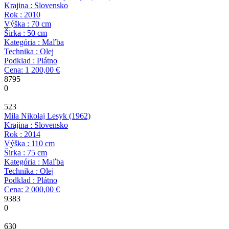
Krajina : Slovensko
Rok : 2010
Výška : 70 cm
Širka : 50 cm
Kategória : Maľba
Technika : Olej
Podklad : Plátno
Cena: 1 200,00 €
8795
0
523
Mila
Nikolaj Lesyk
(1962)
Krajina : Slovensko
Rok : 2014
Výška : 110 cm
Širka : 75 cm
Kategória : Maľba
Technika : Olej
Podklad : Plátno
Cena: 2 000,00 €
9383
0
630