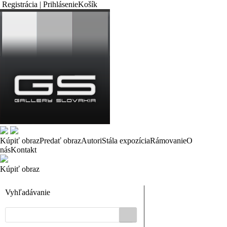
Registrácia | Prihlásenie
Košík
Kúpiť obraz
Predať obraz
Autori
Stála expozícia
Rámovanie
O
nás
Kontakt
Kúpiť obraz
Vyhľadávanie