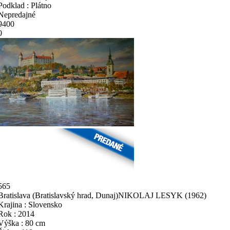
Podklad : Plátno
Nepredajné
9400
0
565
Bratislava (Bratislavský hrad, Dunaj)
NIKOLAJ LESYK
(1962)
Krajina : Slovensko
Rok : 2014
Výška : 80 cm