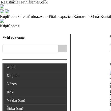
Registrácia | Prihlásenie
Košík
Kúpiť obraz
Predať obraz
Autori
Stála expozícia
Rámovanie
O nás
Konta
Kúpiť obraz
Vyhľadávanie
Autor
Krajina
Názov
Rok
Výška (cm)
Širka (cm)