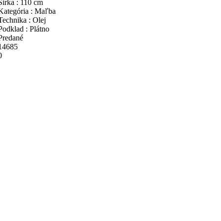
Širka : 110 cm
Kategória : Maľba
Technika : Olej
Podklad : Plátno
Predané
14685
0
634
Tempestuoso amanecer (Búrlivý východ slnka)
ALBERTO MORÁN 
Krajina : Kuba
Rok : 2014
Výška : 100 cm
Širka : 120 cm
Kategória : Maľba
Technika : Kombinovaná technika
Podklad : Plátno
Cena: 2 500,00 €
7585
1