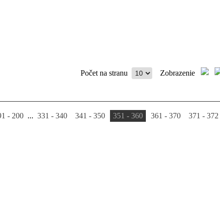
Počet na stranu
Zobrazenie
91 - 200
...
331 - 340
341 - 350
351 - 360
361 - 370
371 - 372