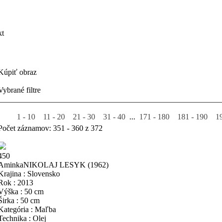
kt
Kúpiť obraz
Vybrané filtre
1 - 10
11 - 20
21 - 30
31 - 40
...
171 - 180
181 - 190
1
Počet záznamov: 351 - 360 z 372
450
Aminka
NIKOLAJ LESYK
(1962)
Krajina : Slovensko
Rok : 2013
Výška : 50 cm
Širka : 50 cm
Kategória : Maľba
Technika : Olej