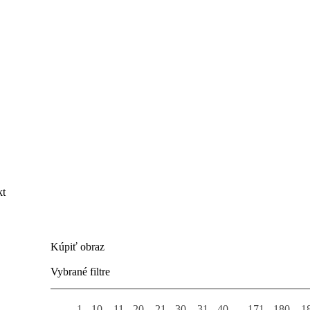
kt
Kúpiť obraz
Vybrané filtre
1 - 10
11 - 20
21 - 30
31 - 40
...
171 - 180
1