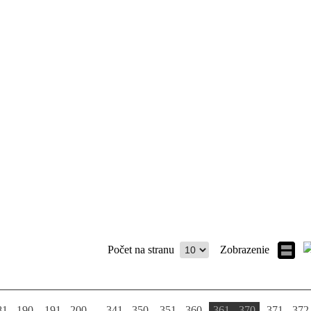
Počet na stranu
Zobrazenie
81 - 190
191 - 200
...
341 - 350
351 - 360
361 - 370
371 - 372