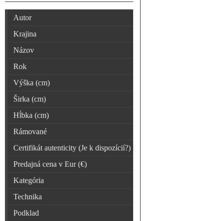
Autor
Krajina
Názov
Rok
Výška (cm)
Širka (cm)
Hĺbka (cm)
Rámované
Certifikát autenticity (Je k dispozícií?)
Predajná cena v Eur (€)
Kategória
Technika
Podklad