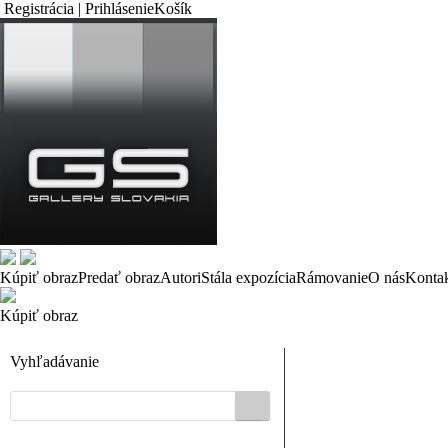
Registrácia | Prihlásenie
Košík
Kúpiť obraz
Predať obraz
Autori
Stála expozícia
Rámovanie
O nás
Konta
Kúpiť obraz
Vyhľadávanie